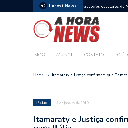
Latest News
m compromisso com a Educação durante posse
Bolsonaro pede ao STF p
INICIO
ANUNCIE
CONTATO
POLÍT
Home
/
Itamaraty e Justiça confirmam que Battisti
Política
13 de janeiro de 2019
Itamaraty e Justiça confi
para Itália