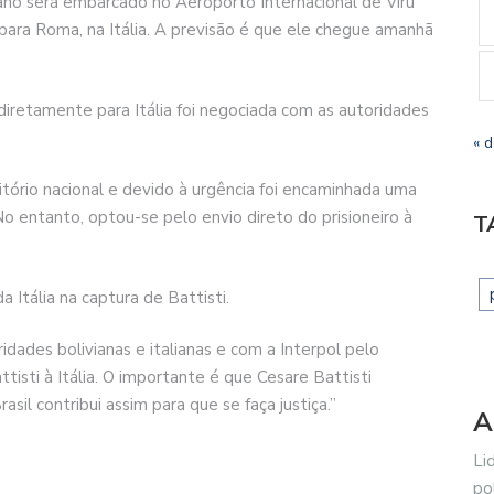
iano será embarcado no Aeroporto Internacional de Viru
o para Roma, na Itália. A previsão é que ele chegue amanhã
 diretamente para Itália foi negociada com as autoridades
« 
ritório nacional e devido à urgência foi encaminhada uma
 No entanto, optou-se pelo envio direto do prisioneiro à
T
a Itália na captura de Battisti.
idades bolivianas e italianas e com a Interpol pelo
isti à Itália. O importante é que Cesare Battisti
il contribui assim para que se faça justiça.”
A
Li
po