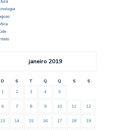
ltura
cnologia
agoas
ítica
úde
ntato
janeiro 2019
D
S
T
Q
Q
S
S
1
2
3
4
5
6
7
8
9
10
11
12
13
14
15
16
17
18
19