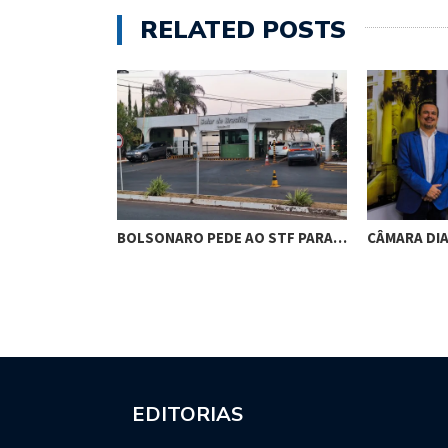
RELATED POSTS
RES DE
BOLSONARO PEDE AO STF PARA…
CÂMARA DI
M…
EDITORIAS