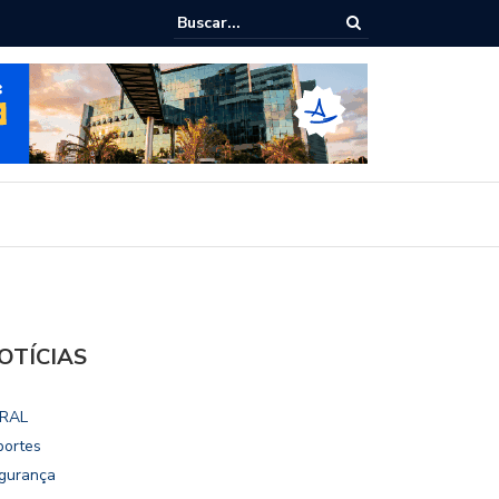
ialoga com UFAL e Faculdade de Coimbra sobre parcerias para Escola
vo
OTÍCIAS
RAL
portes
gurança