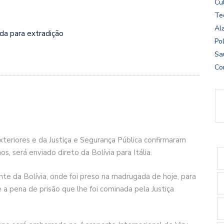
Cu
Te
Al
uda para extradição
Pol
Sa
Co
xteriores e da Justiça e Segurança Pública confirmaram
os, será enviado direto da Bolívia para Itália.
nte da Bolívia, onde foi preso na madrugada de hoje, para
 a pena de prisão que lhe foi cominada pela Justiça