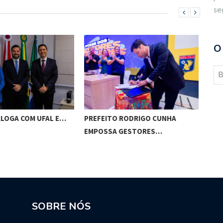
se
O
ALOGA COM UFAL E…
PREFEITO RODRIGO CUNHA
CHI
EMPOSSA GESTORES…
POT
SOBRE NÓS