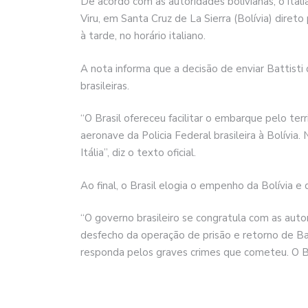
De acordo com as autoridades bolivianas, o ital
Viru, em Santa Cruz de La Sierra (Bolívia) diret
à tarde, no horário italiano.
A nota informa que a decisão de enviar Battisti
brasileiras.
“O Brasil ofereceu facilitar o embarque pelo ter
aeronave da Policia Federal brasileira à Bolívia.
Itália”, diz o texto oficial.
Ao final, o Brasil elogia o empenho da Bolívia e d
“O governo brasileiro se congratula com as autor
desfecho da operação de prisão e retorno de Batt
responda pelos graves crimes que cometeu. O Bras