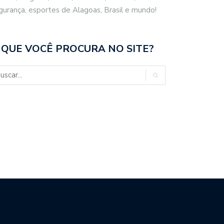
gurança, esportes de Alagoas, Brasil e mundo!
 QUE VOCÊ PROCURA NO SITE?
CO FILHO DESTACA
BRASIL REPUDIA REVOGAÇÃO DE
ENCIAL ESPORTIVO,…
VISTO…