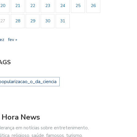
20
21
22
23
24
25
26
27
28
29
30
31
dez
fev »
AGS
popularizacao_o_da_ciencia
 Hora News
derança em notícias sobre entretenimento,
litica, religioso, saúde, famosos, turismo,