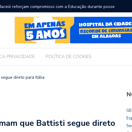
ara receber os filhos no Dia dos Pais
Câmara d
Legislati
ICA PRIVACIDADE
POLÍTICA DE COOKIES
 segue direto para Itália
N
GE
Es
rmam que Battisti segue direto
Se