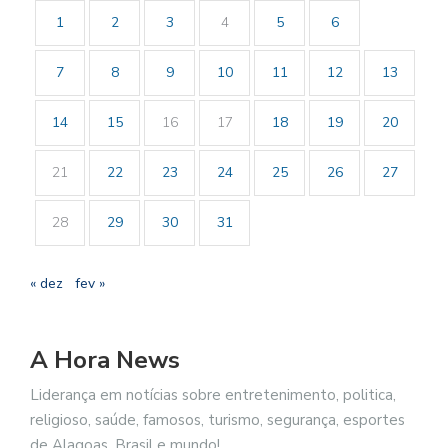
1
2
3
4
5
6
7
8
9
10
11
12
13
14
15
16
17
18
19
20
21
22
23
24
25
26
27
28
29
30
31
« dez
fev »
A Hora News
Liderança em notícias sobre entretenimento, politica,
religioso, saúde, famosos, turismo, segurança, esportes
de Alagoas, Brasil e mundo!