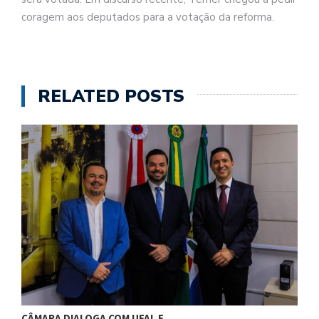
coragem aos deputados para a votação da reforma.
RELATED POSTS
CÂMARA DIALOGA COM UFAL E…
P