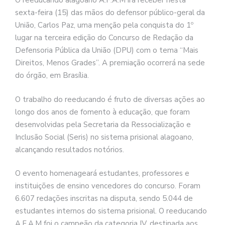
O reeducando alagoano A.F.A.M irá receber nesta
sexta-feira (15) das mãos do defensor público-geral da
União, Carlos Paz, uma menção pela conquista do 1º
lugar na terceira edição do Concurso de Redação da
Defensoria Pública da União (DPU) com o tema “Mais
Direitos, Menos Grades”. A premiação ocorrerá na sede
do órgão, em Brasília.
O trabalho do reeducando é fruto de diversas ações ao
longo dos anos de fomento à educação, que foram
desenvolvidas pela Secretaria da Ressocialização e
Inclusão Social (Seris) no sistema prisional alagoano,
alcançando resultados notórios.
O evento homenageará estudantes, professores e
instituições de ensino vencedores do concurso. Foram
6.607 redações inscritas na disputa, sendo 5.044 de
estudantes internos do sistema prisional. O reeducando
A.F.A.M foi o campeão da categoria IV, destinada aos