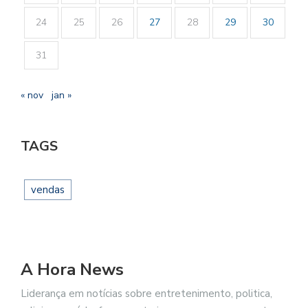
24
25
26
27
28
29
30
31
« nov
jan »
TAGS
vendas
A Hora News
Liderança em notícias sobre entretenimento, politica,