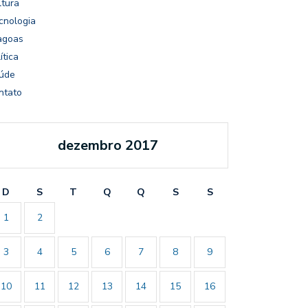
ltura
cnologia
agoas
ítica
úde
ntato
dezembro 2017
D
S
T
Q
Q
S
S
1
2
3
4
5
6
7
8
9
10
11
12
13
14
15
16