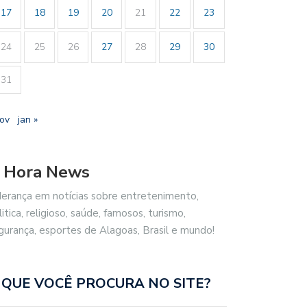
17
18
19
20
21
22
23
24
25
26
27
28
29
30
31
nov
jan »
 Hora News
derança em notícias sobre entretenimento,
litica, religioso, saúde, famosos, turismo,
gurança, esportes de Alagoas, Brasil e mundo!
 QUE VOCÊ PROCURA NO SITE?