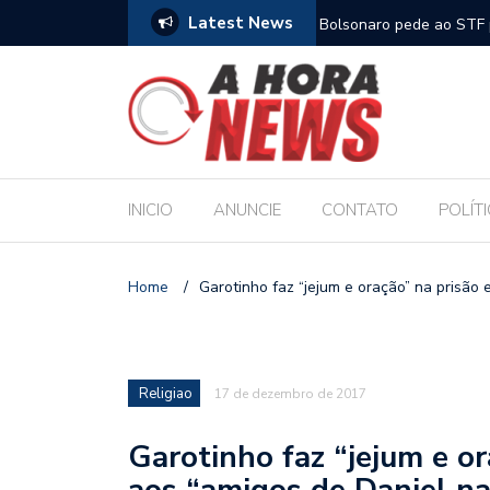
Latest News
m compromisso com a Educação durante posse
Bolsonaro pede ao STF p
INICIO
ANUNCIE
CONTATO
POLÍT
Home
/
Garotinho faz “jejum e oração” na prisão
Religiao
17 de dezembro de 2017
Garotinho faz “jejum e o
aos “amigos de Daniel na