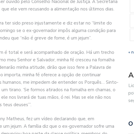
r ouvido pelo Conselho Nacional de Justiça. A Secretaria
u que ele vem recusando a alimentação nos últimos dias.
a ter sido preso injustamente e diz estar no “limite do
domingo se o ex-governador impôs alguma condição para
ndeu que “não é greve de fome, é um jejum”.
ejum é total e será acompanhado de oração. Há um trecho
« 
omo meu Senhor e Salvador, minha fé cresceu na fornalha
enarão minha atitude, dirão que isso fere a Palavra de
A
o importa, minha fé oferece a opção de continuar
s humanos, me impedem de entender os Porquês… Sinto-
Li
um tirano. ‘Se formos atirados na fornalha em chamas, o
po
le nos livrará de tuas mãos, ó rei. Mas se ele não nos
se
s teus deuses’”.
ony Matheus, fez um vídeo declarando que, em
O
de um jejum. A família diz que o ex-governador sofre uma
 denunciou boa parte da classe política, membros do