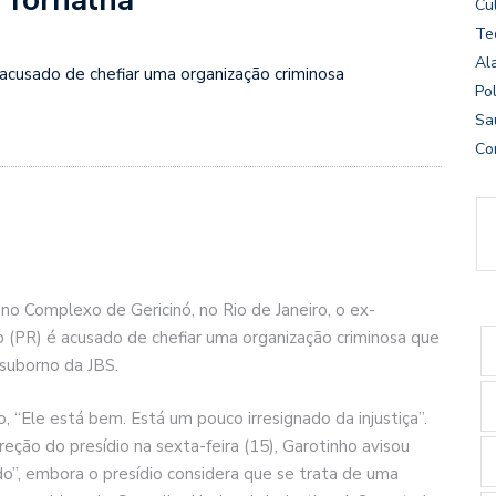
Cu
Te
Al
acusado de chefiar uma organização criminosa
Pol
Sa
Co
no Complexo de Gericinó, no Rio de Janeiro, o ex-
 (PR) é acusado de chefiar uma organização criminosa que
 suborno da JBS.
 “Ele está bem. Está um pouco irresignado da injustiça”.
eção do presídio na sexta-feira (15), Garotinho avisou
ado”, embora o presídio considera que se trata de uma