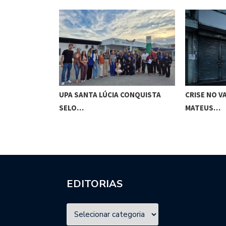
PALESTRA
UPA SANTA LÚCIA CONQUISTA
CRISE NO V
IA…
SELO…
MATEUS…
EDITORIAS