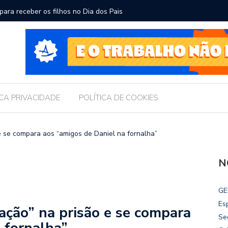
ara receber os filhos no Dia dos Pais
Câmara d
Legislati
ICA PRIVACIDADE
POLÍTICA DE COOKIES
 e se compara aos “amigos de Daniel na fornalha”
N
GE
Es
ração” na prisão e se compara
Se
 fornalha”