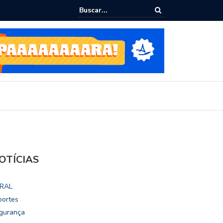
ialoga com UFAL e Faculdade de Coimbra sobre parcerias para Escola
vo
OTÍCIAS
RAL
portes
gurança