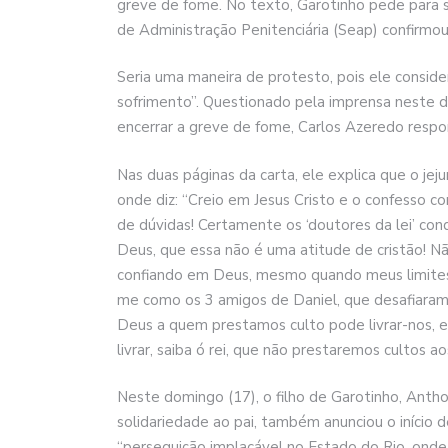
greve de fome. No texto, Garotinho pede para se
de Administração Penitenciária (Seap) confirmo
Seria uma maneira de protesto, pois ele consider
sofrimento”. Questionado pela imprensa neste 
encerrar a greve de fome, Carlos Azeredo respo
Nas duas páginas da carta, ele explica que o j
onde diz: “Creio em Jesus Cristo e o confesso c
de dúvidas! Certamente os ‘doutores da lei’ cond
Deus, que essa não é uma atitude de cristão! Nã
confiando em Deus, mesmo quando meus limite
me como os 3 amigos de Daniel, que desafiaram 
Deus a quem prestamos culto pode livrar-nos, e e
livrar, saiba ó rei, que não prestaremos cultos ao
Neste domingo (17), o filho de Garotinho, Anth
solidariedade ao pai, também anunciou o início 
“perseguição implacável no Estado do Rio, onde