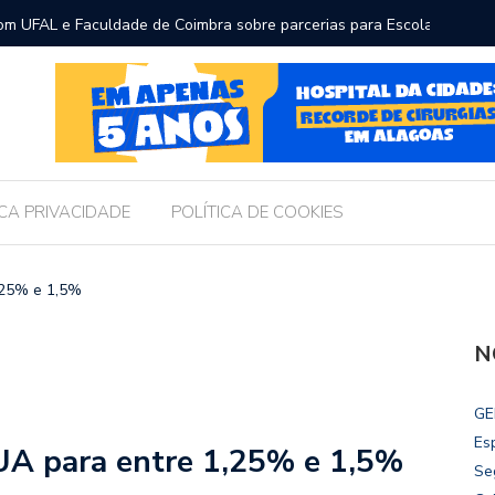
L e Faculdade de Coimbra sobre parcerias para Escola do
Prefeito
para pro
ICA PRIVACIDADE
POLÍTICA DE COOKIES
,25% e 1,5%
N
GE
Es
UA para entre 1,25% e 1,5%
Se