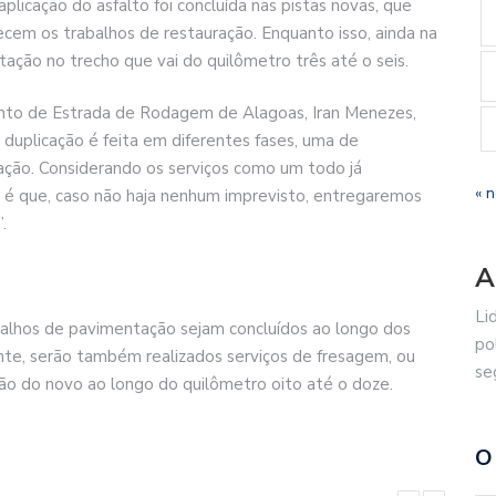
aplicação do asfalto foi concluída nas pistas novas, que
ecem os trabalhos de restauração. Enquanto isso, ainda na
ação no trecho que vai do quilômetro três até o seis.
to de Estrada de Rodagem de Alagoas, Iran Menezes,
duplicação é feita em diferentes fases, uma de
ação. Considerando os serviços como um todo já
« 
é que, caso não haja nenhum imprevisto, entregaremos
.
A
Li
balhos de pavimentação sejam concluídos ao longo dos
po
nte, serão também realizados serviços de fresagem, ou
se
ação do novo ao longo do quilômetro oito até o doze.
O