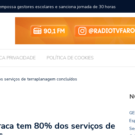
a a educação e amplia horizontes para estudantes da rede
Chico Fil
Internac
ICA PRIVACIDADE
POLÍTICA DE COOKIES
s serviços de terraplanagem concluídos
N
GE
Es
raca tem 80% dos serviços de
Se
s