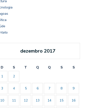
ltura
cnologia
agoas
ítica
úde
ntato
dezembro 2017
D
S
T
Q
Q
S
S
1
2
3
4
5
6
7
8
9
10
11
12
13
14
15
16