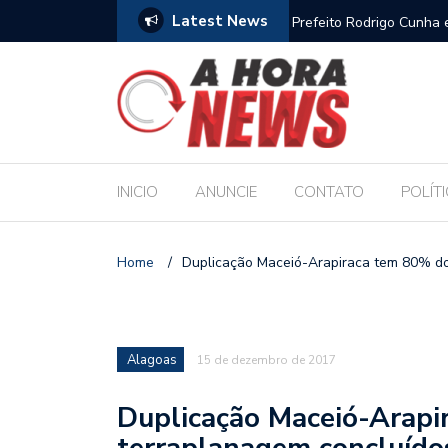
Latest News
es escolares e sanciona jornada de 30 horas
Escola Massa transform
pública de Maceió
INICIO
ANUNCIE
CONTATO
POLÍT
Home
/
Duplicação Maceió-Arapiraca tem 80% do
Alagoas
15 de dezembro de 2017
Duplicação Maceió-Arapi
terraplanagem concluído