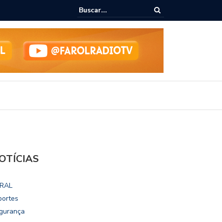
ho destaca potencial esportivo, turístico e econômico da Maratona
ional de Maceió
OTÍCIAS
RAL
portes
gurança