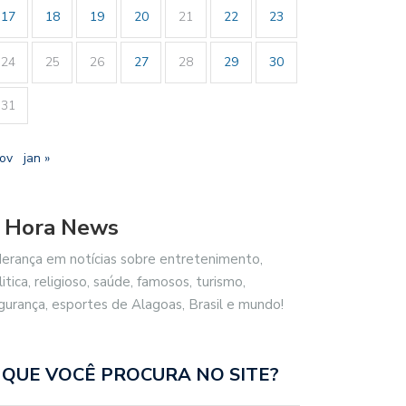
17
18
19
20
21
22
23
24
25
26
27
28
29
30
31
nov
jan »
 Hora News
derança em notícias sobre entretenimento,
litica, religioso, saúde, famosos, turismo,
gurança, esportes de Alagoas, Brasil e mundo!
 QUE VOCÊ PROCURA NO SITE?