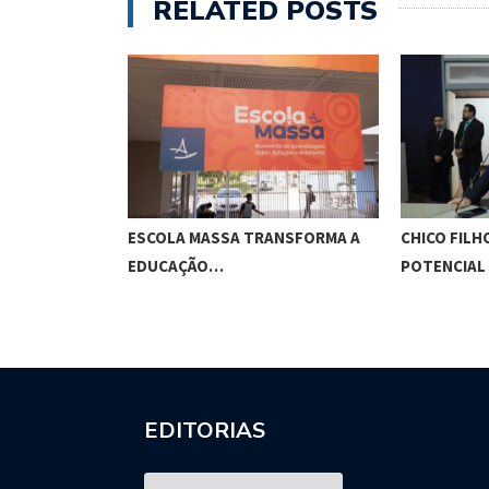
RELATED POSTS
O CUNHA
ESCOLA MASSA TRANSFORMA A
CHICO FILH
ES…
EDUCAÇÃO…
POTENCIAL
EDITORIAS