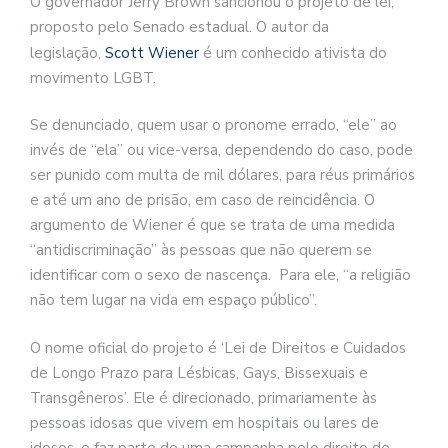
O governador Jerry Brown sancionou o projeto de lei,
proposto pelo Senado estadual. O autor da
legislação,
Scott Wiener
é um conhecido ativista do
movimento LGBT.
Se denunciado, quem usar o pronome errado, “ele” ao
invés de “ela” ou vice-versa, dependendo do caso, pode
ser punido com multa de mil dólares, para réus primários
e até um ano de prisão, em caso de reincidência. O
argumento de Wiener é que se trata de uma medida
“antidiscriminação” às pessoas que não querem se
identificar com o sexo de nascença. Para ele, “a religião
não tem lugar na vida em espaço público”.
O nome oficial do projeto é ‘Lei de Direitos e Cuidados
de Longo Prazo para Lésbicas, Gays, Bissexuais e
Transgêneros’. Ele é direcionado, primariamente às
pessoas idosas que vivem em hospitais ou lares de
idosos, e faz parte de uma campanha pelo direito de