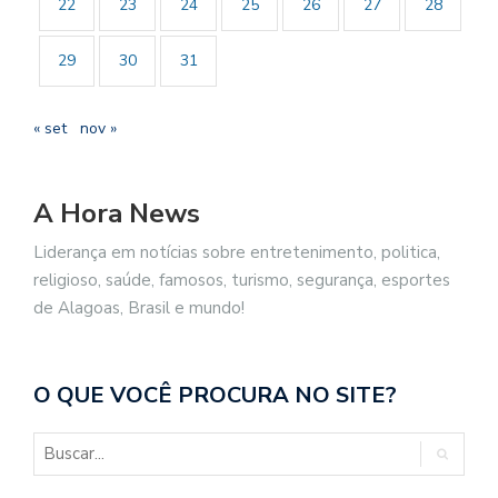
22
23
24
25
26
27
28
29
30
31
« set
nov »
A Hora News
Liderança em notícias sobre entretenimento, politica,
religioso, saúde, famosos, turismo, segurança, esportes
de Alagoas, Brasil e mundo!
O QUE VOCÊ PROCURA NO SITE?