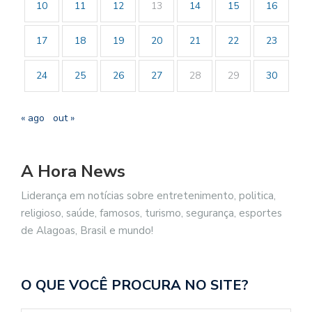
10
11
12
13
14
15
16
17
18
19
20
21
22
23
24
25
26
27
28
29
30
« ago
out »
A Hora News
Liderança em notícias sobre entretenimento, politica,
religioso, saúde, famosos, turismo, segurança, esportes
de Alagoas, Brasil e mundo!
O QUE VOCÊ PROCURA NO SITE?