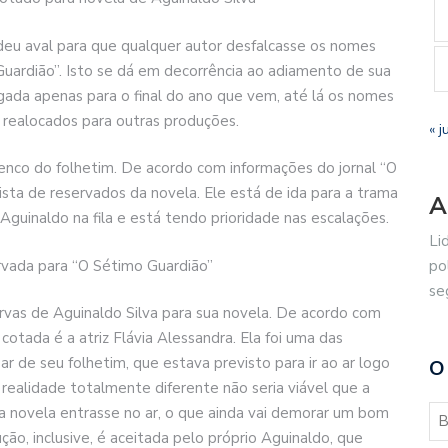
 deu aval para que qualquer autor desfalcasse os nomes
Guardião”. Isto se dá em decorrência ao adiamento de sua
ogada apenas para o final do ano que vem, até lá os nomes
realocados para outras produções.
« j
enco do folhetim. De acordo com informações do jornal “O
ista de reservados da novela. Ele está de ida para a trama
A
Aguinaldo na fila e está tendo prioridade nas escalações.
Li
ervada para “O Sétimo Guardião”
po
se
rvas de Aguinaldo Silva para sua novela. De acordo com
cotada é a atriz Flávia Alessandra. Ela foi uma das
par de seu folhetim, que estava previsto para ir ao ar logo
O
realidade totalmente diferente não seria viável que a
a novela entrasse no ar, o que ainda vai demorar um bom
ão, inclusive, é aceitada pelo próprio Aguinaldo, que