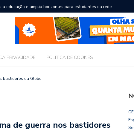
a a educação e amplia horizontes para estudantes da rede
Chico Fil
Internac
ICA PRIVACIDADE
POLÍTICA DE COOKIES
s bastidores da Globo
N
GE
Es
ima de guerra nos bastidores
Se