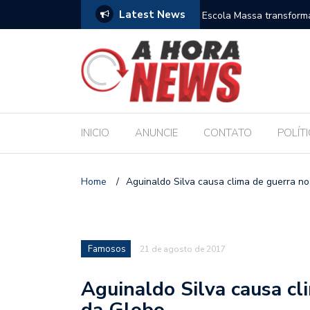
Latest News
es escolares e sanciona jornada de 30 horas
Escola Massa transform
pública de Maceió
INICIO
ANUNCIE
CONTATO
POLÍT
Home
/
Aguinaldo Silva causa clima de guerra no
Famosos
21 de agosto de 2017
Aguinaldo Silva causa cl
da Globo