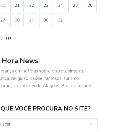
20
21
22
23
24
25
26
27
28
29
30
31
ul
set »
 Hora News
derança em notícias sobre entretenimento,
litica, religioso, saúde, famosos, turismo,
gurança, esportes de Alagoas, Brasil e mundo!
 QUE VOCÊ PROCURA NO SITE?