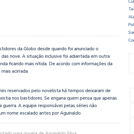
Cu
Te
Al
Pol
Sa
Co
stidores da Globo desde quando foi anunciado o
 das nove. A situação inclusive foi adiantada em outra
nda ficando mais nítida. De acordo com informações da
 mais acirrada.
mes reservados pelo novelista há tempos deixaram de
existia nos bastidores. Se engana quem pensa que apenas
 guerra. A equipe responsável pelas séries não
um nome escalado antes por Aguinaldo.
otado para novela de Aguinaldo Silva