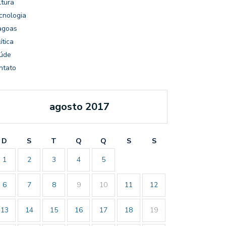
ltura
cnologia
agoas
ítica
úde
ntato
agosto 2017
D
S
T
Q
Q
S
S
1
2
3
4
5
6
7
8
9
10
11
12
13
14
15
16
17
18
19