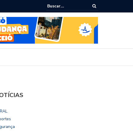
ho destaca potencial esportivo, turístico e econômico da Maratona
ional de Maceió
OTÍCIAS
RAL
portes
gurança