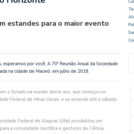
Cu
Te
Al
am estandes para o maior evento
Pol
Sa
Co
, esperamos por você. A 70ª Reunião Anual da Sociedade
izada na cidade de Maceió, em julho de 2018.
ulgam o Estado na reunião deste ano, que começou no
dade Federal de Minas Gerais, e se estende até o sábado
rsidade Federal de Alagoas (Ufal) possibilitou um
ara a comunidade científica e gestores de Ciência,