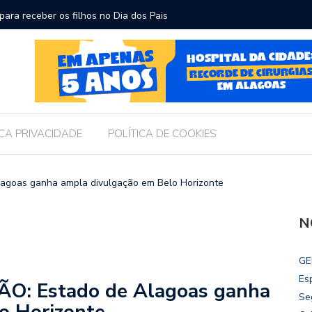
ara receber os filhos no Dia dos Pais
Câmara d
Legislati
ICA PRIVACIDADE
POLÍTICA DE COOKIES
goas ganha ampla divulgação em Belo Horizonte
N
GE
Es
: Estado de Alagoas ganha
Se
o Horizonte