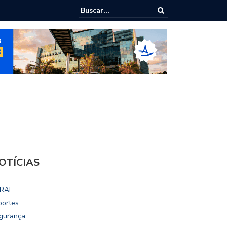
ialoga com UFAL e Faculdade de Coimbra sobre parcerias para Escola
vo
OTÍCIAS
RAL
portes
gurança