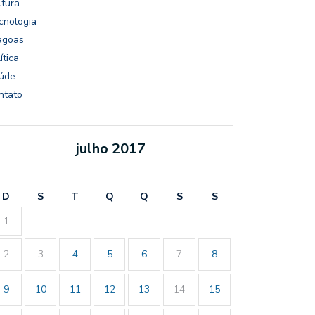
ltura
cnologia
agoas
ítica
úde
ntato
julho 2017
D
S
T
Q
Q
S
S
1
2
3
4
5
6
7
8
9
10
11
12
13
14
15