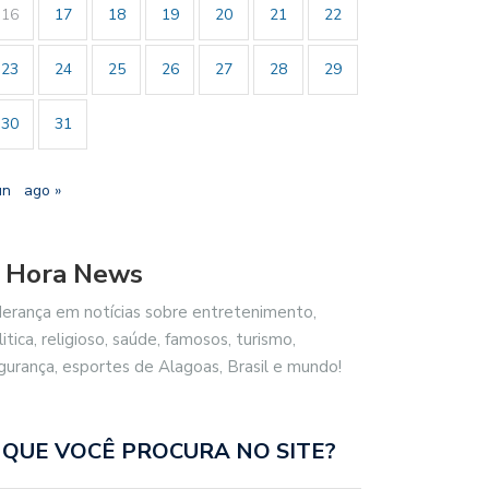
16
17
18
19
20
21
22
23
24
25
26
27
28
29
30
31
un
ago »
 Hora News
derança em notícias sobre entretenimento,
litica, religioso, saúde, famosos, turismo,
gurança, esportes de Alagoas, Brasil e mundo!
 QUE VOCÊ PROCURA NO SITE?