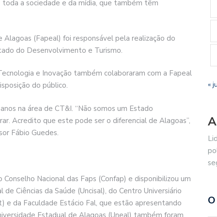
de toda a sociedade e da mídia, que também têm
Alagoas (Fapeal) foi responsável pela realização do
Estado do Desenvolvimento e Turismo.
, Tecnologia e Inovação também colaboraram com a Fapeal
« j
sposição do público.
goanos na área de CT&I. “Não somos um Estado
A
r. Acredito que este pode ser o diferencial de Alagoas”,
sor Fábio Guedes.
Li
po
se
onselho Nacional das Faps (Confap) e disponibilizou um
 de Ciências da Saúde (Uncisal), do Centro Universiário
O
it) e da Faculdade Estácio Fal, que estão apresentando
s Universidade Estadual de Alagoas (Uneal) também foram