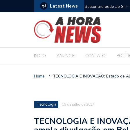
Latest News
m compromisso com a Educação durante posse
Bolsonaro pede ao STF p
INICIO
ANUNCIE
CONTATO
POLÍT
Home
/
TECNOLOGIA E INOVAÇÃO: Estado de Ala
Tecnologia
19 de julho de 2017
TECNOLOGIA E INOVAÇÃO
ampla divulgação em Bel