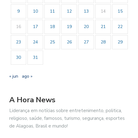
9
10
11
12
13
14
15
16
17
18
19
20
21
22
23
24
25
26
27
28
29
30
31
« jun
ago »
A Hora News
Liderança em notícias sobre entretenimento, politica,
religioso, saúde, famosos, turismo, segurança, esportes
de Alagoas, Brasil e mundo!