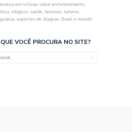
derança em notícias sobre entretenimento,
litica, religioso, saúde, famosos, turismo,
gurança, esportes de Alagoas, Brasil e mundo!
 QUE VOCÊ PROCURA NO SITE?
O KLEBER MALAQUIAS: RÉUS
ESTADO DE SP REGISTRA
USADOS…
CRESCIMENTO…