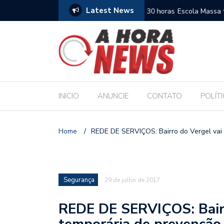
Latest News
es escolares e sanciona jornada de 30 horas
Escola Massa transform
pública de Maceió
INICIO
ANUNCIE
CONTATO
POLÍT
Home
/
REDE DE SERVIÇOS: Bairro do Vergel vai
Segurança
29 de julho de 2017
REDE DE SERVIÇOS: Bairr
temporária de prevenção