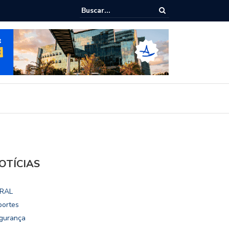
ho destaca potencial esportivo, turístico e econômico da Maratona
ional de Maceió
OTÍCIAS
RAL
portes
gurança