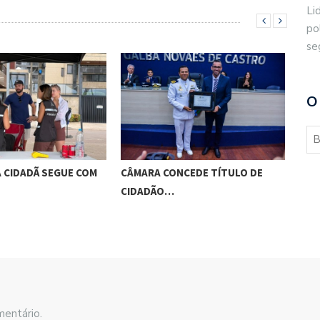
Li
po
se
O
 CIDADÃ SEGUE COM
CÂMARA CONCEDE TÍTULO DE
CAS
CIDADÃO…
AC
mentário.