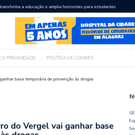
a a educação e amplia horizontes para estudantes da rede
Chico Fil
Internac
ICA PRIVACIDADE
POLÍTICA DE COOKIES
 ganhar base temporária de prevenção às drogas
N
GE
Es
o do Vergel vai ganhar base
Se
 às drogas