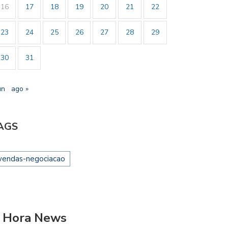
16
17
18
19
20
21
22
23
24
25
26
27
28
29
30
31
un
ago »
AGS
vendas-negociacao
 Hora News