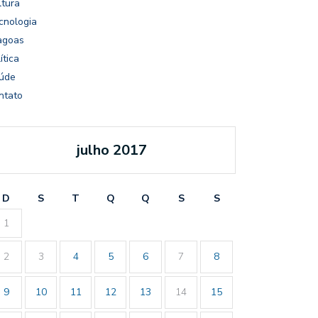
ltura
cnologia
agoas
ítica
úde
ntato
julho 2017
D
S
T
Q
Q
S
S
1
2
3
4
5
6
7
8
9
10
11
12
13
14
15