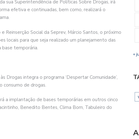
da sua Superintendência de Políticas Sobre Drogas, irá
orma efetiva e continuadas, bem como, realizará o
rama.
 Reinserção Social da Seprev, Márcio Santos, o próximo
ções locais para que seja realizado um planejamento das
a base temporária.
« j
T
às Drogas integra o programa ‘Despertar Comunidade’,
 ao consumo de drogas.
á a implantação de bases temporárias em outros cinco
: Jacintinho, Benedito Bentes, Clima Bom, Tabuleiro do
A