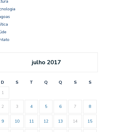
ltura
cnologia
agoas
ítica
úde
ntato
julho 2017
D
S
T
Q
Q
S
S
1
2
3
4
5
6
7
8
9
10
11
12
13
14
15