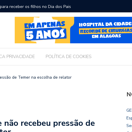
ara receber os filhos no Dia dos Pais
Câmara d
Legislati
ICA PRIVACIDADE
POLÍTICA DE COOKIES
ressão de Temer na escolha de relator
N
GE
Es
e não recebeu pressão de
Se
tor