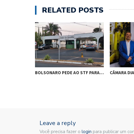
RELATED POSTS
RES DE
BOLSONARO PEDE AO STF PARA…
CÂMARA DI
M…
Leave a reply
Você precisa fazer o
login
para publicar um co