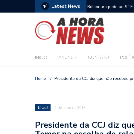
Latest News
m compromisso com a Educação durante posse
Bolsonaro pede ao STF p
INICIO
ANUNCIE
CONTATO
POLÍT
Home
/
Presidente da CCJ diz que não recebeu p
Brasil
5 de julho de 2017
Presidente da CCJ diz qu
Temer na escolha de rela