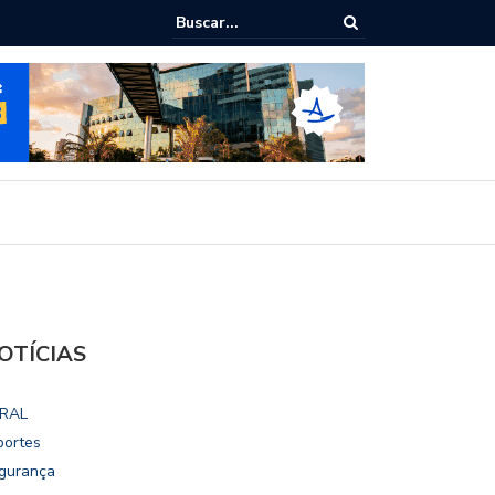
ialoga com UFAL e Faculdade de Coimbra sobre parcerias para Escola
vo
OTÍCIAS
RAL
portes
gurança