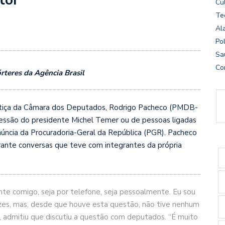
Cu
Te
Al
Pol
Sa
Co
rteres da Agência Brasil
ustiça da Câmara dos Deputados, Rodrigo Pacheco (PMDB-
ressão do presidente Michel Temer ou de pessoas ligadas
enúncia da Procuradoria-Geral da República (PGR). Pacheco
urante conversas que teve com integrantes da própria
te comigo, seja por telefone, seja pessoalmente. Eu sou
ezes, mas, desde que houve esta questão, não tive nenhum
, admitiu que discutiu a questão com deputados. “É muito