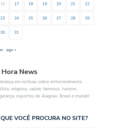
16
17
18
19
20
21
22
23
24
25
26
27
28
29
30
31
un
ago »
 Hora News
derança em notícias sobre entretenimento,
litica, religioso, saúde, famosos, turismo,
gurança, esportes de Alagoas, Brasil e mundo!
 QUE VOCÊ PROCURA NO SITE?