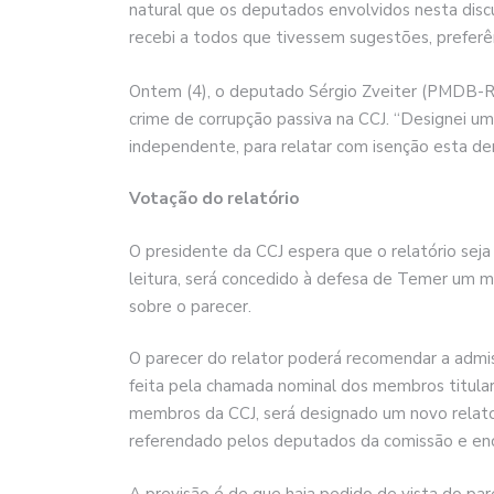
natural que os deputados envolvidos nesta discu
recebi a todos que tivessem sugestões, preferên
Ontem (4), o deputado Sérgio Zveiter (PMDB-R
crime de corrupção passiva na CCJ. “Designei um
independente, para relatar com isenção esta den
Votação do relatório
O presidente da CCJ espera que o relatório seja
leitura, será concedido à defesa de Temer um m
sobre o parecer.
O parecer do relator poderá recomendar a admiss
feita pela chamada nominal dos membros titulare
membros da CCJ, será designado um novo relator
referendado pelos deputados da comissão e enc
A previsão é de que haja pedido de vista do pare