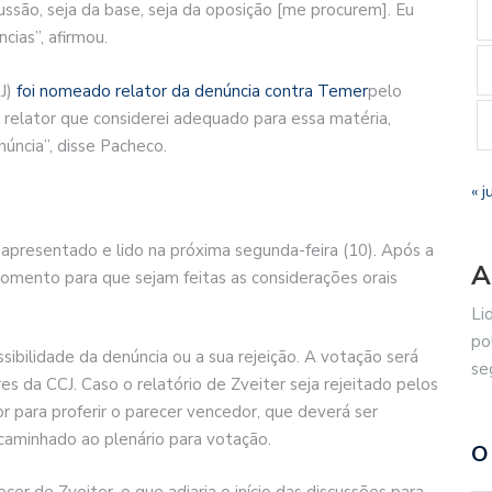
ssão, seja da base, seja da oposição [me procurem]. Eu
cias”, afirmou.
J)
foi nomeado relator da denúncia contra Temer
pelo
 relator que considerei adequado para essa matéria,
úncia”, disse Pacheco.
« j
 apresentado e lido na próxima segunda-feira (10). Após a
A
omento para que sejam feitas as considerações orais
Li
po
ibilidade da denúncia ou a sua rejeição. A votação será
se
s da CCJ. Caso o relatório de Zveiter seja rejeitado pelos
 para proferir o parecer vencedor, que deverá ser
aminhado ao plenário para votação.
O
cer de Zveiter, o que adiaria o início das discussões para