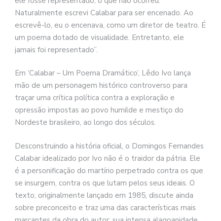
ele fosse representado, o que não ocorreu.
Naturalmente escrevi Calabar para ser encenado. Ao
escrevê-lo, eu o encenava, como um diretor de teatro. É
um poema dotado de visualidade. Entretanto, ele
jamais foi representado”.
Em ‘Calabar – Um Poema Dramático’, Lêdo Ivo lança
mão de um personagem histórico controverso para
traçar uma crítica política contra a exploração e
opressão impostas ao povo humilde e mestiço do
Nordeste brasileiro, ao longo dos séculos.
Desconstruindo a história oficial, o Domingos Fernandes
Calabar idealizado por Ivo não é o traidor da pátria. Ele
é a personificação do martírio perpetrado contra os que
se insurgem, contra os que lutam pelos seus ideais. O
texto, originalmente lançado em 1985, discute ainda
sobre preconceito e traz uma das características mais
marcantes da obra do autor: sua intensa alagoanidade.