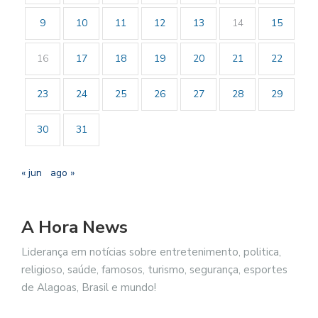
9
10
11
12
13
14
15
16
17
18
19
20
21
22
23
24
25
26
27
28
29
30
31
« jun
ago »
A Hora News
Liderança em notícias sobre entretenimento, politica,
religioso, saúde, famosos, turismo, segurança, esportes
de Alagoas, Brasil e mundo!