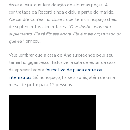
disse a loira, que fará doação de algumas peças. A
contratada da Record ainda exibiu a parte do marido,
Alexandre Correa, no closet, que tem um espaço cheio
de suplementos alimentares.
“O velhinho adora um
suplemento. Ele tá fitness agora. Ele é mais organizado do
que eu”
, brincou.
Vale lembrar que a casa de Ana surpreende pelo seu
tamanho gigantesco. Inclusive, a sala de estar da casa
da apresentadora
foi motivo de piada entre os
internautas
. Só no espaço, há seis sofás, além de uma
mesa de jantar para 12 pessoas.