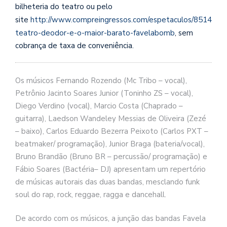
bilheteria do teatro ou pelo
site
http://www.compreingressos.com/espetaculos/8514-
teatro-deodor-e-o-maior-barato-favelabomb
, sem
cobrança de taxa de conveniência.
Os músicos Fernando Rozendo (Mc Tribo – vocal),
Petrônio Jacinto Soares Junior (Toninho ZS – vocal),
Diego Verdino (vocal), Marcio Costa (Chaprado –
guitarra), Laedson Wandeley Messias de Oliveira (Zezé
– baixo), Carlos Eduardo Bezerra Peixoto (Carlos PXT –
beatmaker/ programação), Junior Braga (bateria/vocal),
Bruno Brandão (Bruno BR – percussão/ programação) e
Fábio Soares (Bactéria– DJ) apresentam um repertório
de músicas autorais das duas bandas, mesclando funk
soul do rap, rock, reggae, ragga e dancehall.
De acordo com os músicos, a junção das bandas Favela