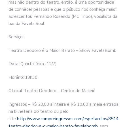
mas não dentro do teatro, então, é uma oportunidade
de conhecer pessoas e que o público nos conheça mais”,
acrescentou Fernando Rozendo (MC Tribo), vocalista da
banda Favela Soul.
Serviço:
Teatro Deodoro é o Maior Barato – Show FavelaBomb
Data: Quarta-feira (12/7)
Horário: 19h30
OLocal: Teatro Deodoro – Centro de Maceió
Ingressos – R$ 20,00 a inteira e R$ 10,00 a meia entrada
na bilheteria do teatro ou pelo
site
http://www.compreingressos.com/espetaculos/8514-
teatro-deodor-e-o-maior-barato-favelabomb
, sem