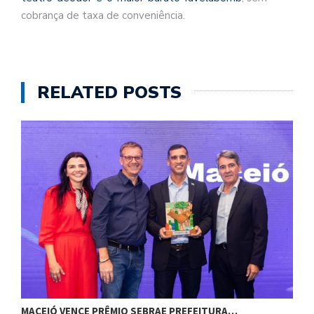
cobrança de taxa de conveniência.
RELATED POSTS
MACEIÓ VENCE PRÊMIO SEBRAE PREFEITURA…
G