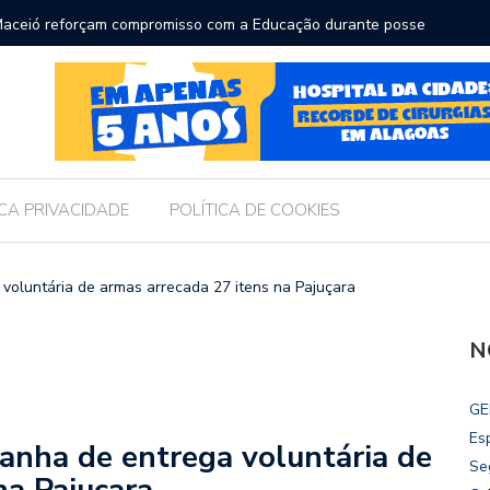
ara receber os filhos no Dia dos Pais
Câmara d
Legislati
ICA PRIVACIDADE
POLÍTICA DE COOKIES
untária de armas arrecada 27 itens na Pajuçara
N
GE
Es
a de entrega voluntária de
Se
na Pajuçara