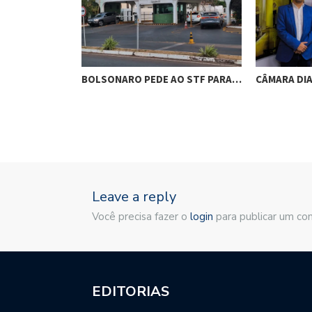
RES DE
BOLSONARO PEDE AO STF PARA…
CÂMARA DI
M…
Leave a reply
Você precisa fazer o
login
para publicar um co
EDITORIAS