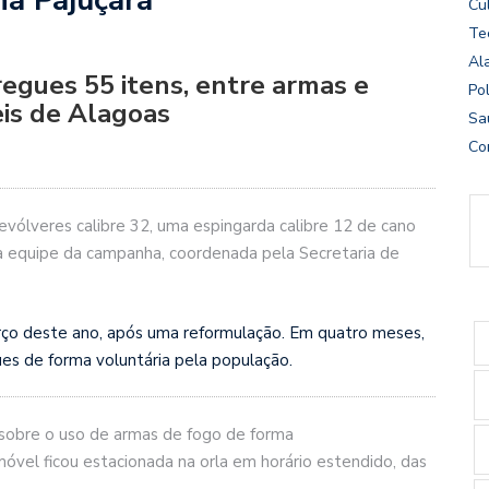
Cu
Te
Al
egues 55 itens, entre armas e
Pol
is de Alagoas
Sa
Co
revólveres calibre 32, uma espingarda calibre 12 de cano
la equipe da campanha, coordenada pela Secretaria de
ço deste ano, após uma reformulação. Em quatro meses,
ues de forma voluntária pela população.
 sobre o uso de armas de fogo de forma
móvel ficou estacionada na orla em horário estendido, das