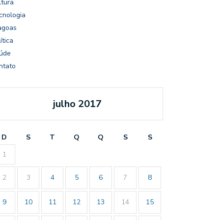
ltura
cnologia
agoas
ítica
úde
ntato
julho 2017
D
S
T
Q
Q
S
S
1
2
3
4
5
6
7
8
9
10
11
12
13
14
15