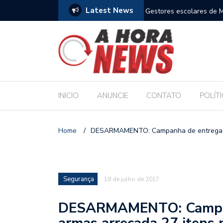
Latest News
m compromisso com a Educação durante posse
Bolsonaro pede ao STF p
INICIO
ANUNCIE
CONTATO
POLÍT
Home
/
DESARMAMENTO: Campanha de entrega vol
Segurança
18 de julho de 2017
DESARMAMENTO: Campanh
armas arrecada 27 itens 