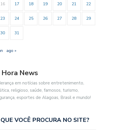
16
17
18
19
20
21
22
23
24
25
26
27
28
29
30
31
un
ago »
 Hora News
derança em notícias sobre entretenimento,
litica, religioso, saúde, famosos, turismo,
gurança, esportes de Alagoas, Brasil e mundo!
 QUE VOCÊ PROCURA NO SITE?