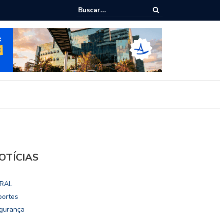
ialoga com UFAL e Faculdade de Coimbra sobre parcerias para Escola
vo
OTÍCIAS
RAL
portes
gurança