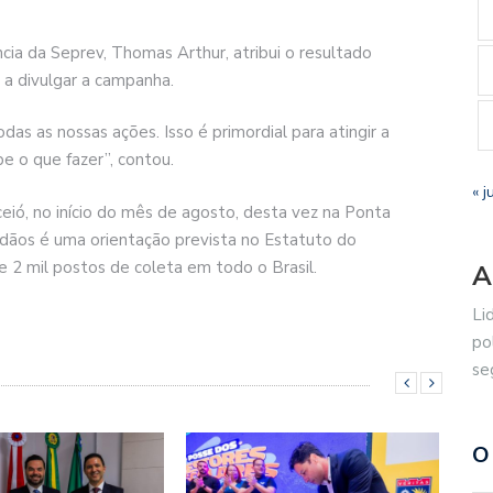
ia da Seprev, Thomas Arthur, atribui o resultado
 a divulgar a campanha.
as as nossas ações. Isso é primordial para atingir a
 o que fazer”, contou.
« j
eió, no início do mês de agosto, desta vez na Ponta
adãos é uma orientação prevista no Estatuto do
 2 mil postos de coleta em todo o Brasil.
A
Li
po
se
O