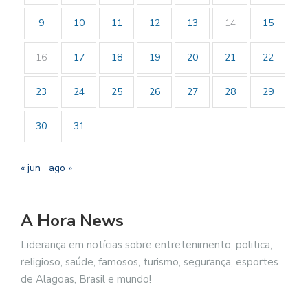
9
10
11
12
13
14
15
16
17
18
19
20
21
22
23
24
25
26
27
28
29
30
31
« jun
ago »
A Hora News
Liderança em notícias sobre entretenimento, politica,
religioso, saúde, famosos, turismo, segurança, esportes
de Alagoas, Brasil e mundo!