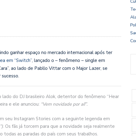
Cu
Te
Al
Pol
Sa
Co
uindo ganhar espaço no mercado internacional após ter
lea em “Switch”
, lançado o – fenômeno – single em
ara”, ao lado de Pabllo Vittar com o Major Lazer, se
 sucesso.
ao lado do DJ brasileiro Alok, detentor do fenômeno “Hear
ira e ele anunciou:
“Vem novidade por aí!”.
 em seu Instagram Stories com a seguinte legenda em
”)
. Os fãs já torcem para que a novidade seja realmente
o todas as paradas do país com seus trabalhos.