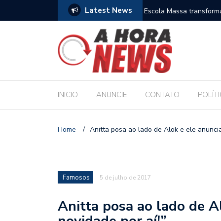
Latest News
es escolares e sanciona jornada de 30 horas
Escola Massa transform
pública de Maceió
INICIO
ANUNCIE
CONTATO
POLÍT
Home
/
Anitta posa ao lado de Alok e ele anuncia
Famosos
5 de julho de 2017
Anitta posa ao lado de A
novidade por aí!”