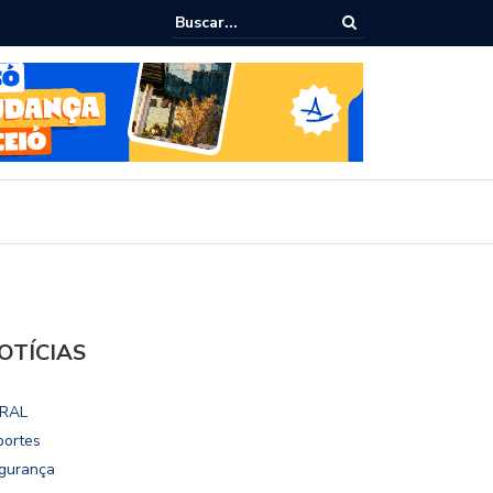
ho destaca potencial esportivo, turístico e econômico da Maratona
ional de Maceió
OTÍCIAS
RAL
portes
gurança