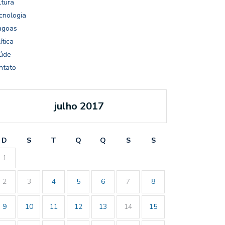
ltura
cnologia
agoas
ítica
úde
ntato
julho 2017
D
S
T
Q
Q
S
S
1
2
3
4
5
6
7
8
9
10
11
12
13
14
15