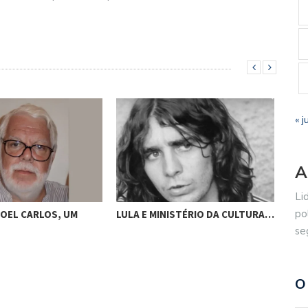
« j
A
Li
po
OEL CARLOS, UM
LULA E MINISTÉRIO DA CULTURA…
UM 
se
PER
O