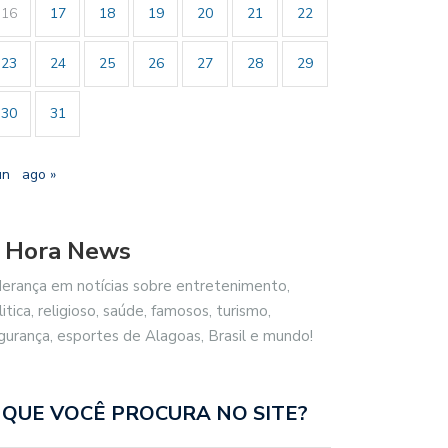
16
17
18
19
20
21
22
23
24
25
26
27
28
29
30
31
un
ago »
 Hora News
derança em notícias sobre entretenimento,
litica, religioso, saúde, famosos, turismo,
JUÍZ JUSTICEIRO SEM
gurança, esportes de Alagoas, Brasil e mundo!
DER…
A ESPIRITUALIDADE DE PATY
MAIONESE
 QUE VOCÊ PROCURA NO SITE?