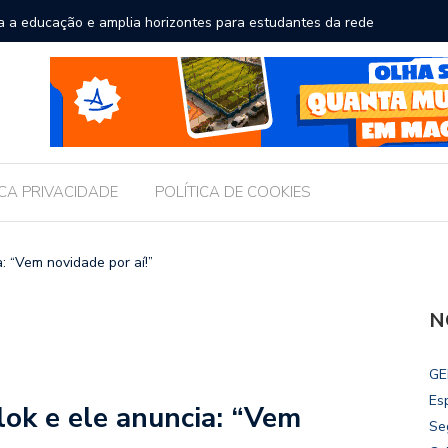
a a educação e amplia horizontes para estudantes da rede
Chico Fil
Internac
ICA PRIVACIDADE
POLÍTICA DE COOKIES
: “Vem novidade por aí!”
N
GE
Es
lok e ele anuncia: “Vem
Se