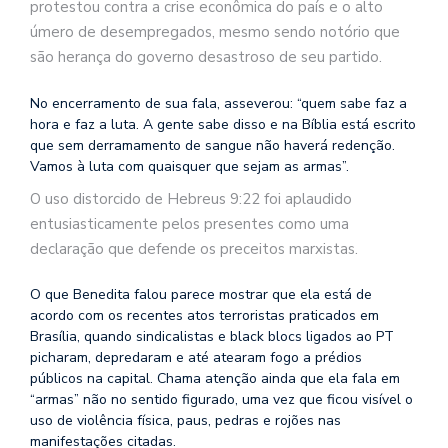
protestou contra a crise econômica do país e o alto
úmero de desempregados, mesmo sendo notório que
são herança do governo desastroso de seu partido.
No encerramento de sua fala, asseverou: “quem sabe faz a
hora e faz a luta. A gente sabe disso e na Bíblia está escrito
que sem derramamento de sangue não haverá redenção.
Vamos à luta com quaisquer que sejam as armas”.
O uso distorcido de Hebreus 9:22 foi aplaudido
entusiasticamente pelos presentes como uma
declaração que defende os preceitos marxistas.
O que Benedita falou parece mostrar que ela está de
acordo com os recentes atos terroristas praticados em
Brasília, quando sindicalistas e black blocs ligados ao PT
picharam, depredaram e até atearam fogo a prédios
públicos na capital. Chama atenção ainda que ela fala em
“armas” não no sentido figurado, uma vez que ficou visível o
uso de violência física, paus, pedras e rojões nas
manifestações citadas.