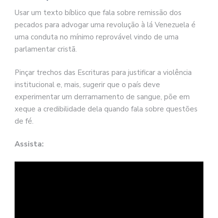
Usar um texto bíblico que fala sobre remissão dos
pecados para advogar uma revolução à lá Venezuela é
uma conduta no mínimo reprovável vindo de uma
parlamentar cristã.
Pinçar trechos das Escrituras para justificar a violência
institucional e, mais, sugerir que o país deve
experimentar um derramamento de sangue, põe em
xeque a credibilidade dela quando fala sobre questões
de fé.
Assista: