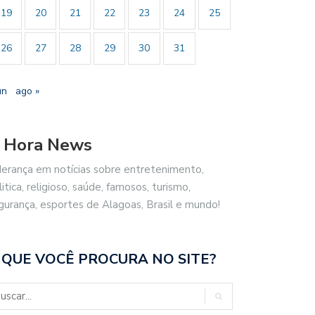
19
20
21
22
23
24
25
26
27
28
29
30
31
un
ago »
 Hora News
derança em notícias sobre entretenimento,
litica, religioso, saúde, famosos, turismo,
gurança, esportes de Alagoas, Brasil e mundo!
 QUE VOCÊ PROCURA NO SITE?