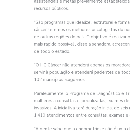
assistenciais e metas previamente estabelecidas
recursos públicos.
“São programas que idealizei, estruturei e for
câncer teremos os melhores oncologistas do no
de outras regiões do país. O objetivo é realizar 
mais rápido possível”, disse a senadora, acresce
de todo o estado.
“O HC Câncer não atenderá apenas os moradores
servir à população e atenderá pacientes de to
102 municípios alagoanos”.
Paralelamente, o Programa de Diagnóstico e T
mulheres a consultas especializadas, exames de
invasivos. A iniciativa terá duração inicial de s
1.410 atendimentos entre consultas, exames e ci
“A gente sabe que a endometriose não é uma doe