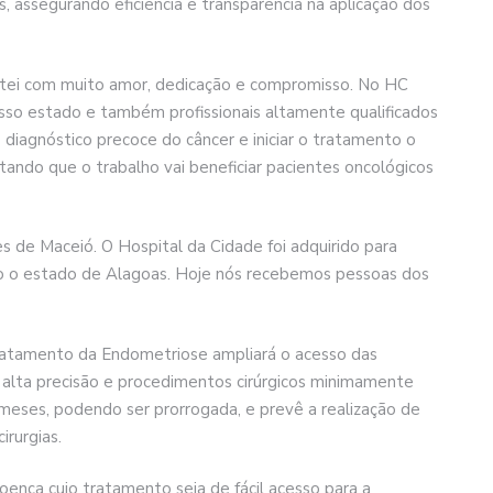
, assegurando eficiência e transparência na aplicação dos
matei com muito amor, dedicação e compromisso. No HC
sso estado e também profissionais altamente qualificados
o diagnóstico precoce do câncer e iniciar o tratamento o
ntando que o trabalho vai beneficiar pacientes oncológicos
 de Maceió. O Hospital da Cidade foi adquirido para
do o estado de Alagoas. Hoje nós recebemos pessoas dos
ratamento da Endometriose ampliará o acesso das
 alta precisão e procedimentos cirúrgicos minimamente
eis meses, podendo ser prorrogada, e prevê a realização de
rurgias.
nça cujo tratamento seja de fácil acesso para a