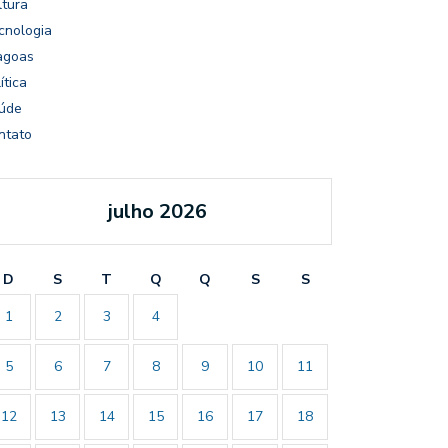
ltura
cnologia
agoas
ítica
úde
ntato
julho 2026
D
S
T
Q
Q
S
S
1
2
3
4
5
6
7
8
9
10
11
12
13
14
15
16
17
18