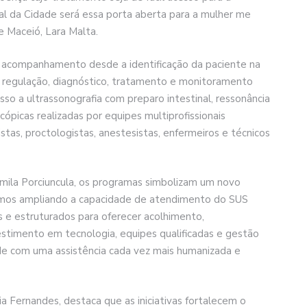
al da Cidade será essa porta aberta para a mulher me
de Maceió, Lara Malta.
tir acompanhamento desde a identificação da paciente na
o regulação, diagnóstico, tratamento e monitoramento
sso a ultrassonografia com preparo intestinal, ressonância
cópicas realizadas por equipes multiprofissionais
istas, proctologistas, anestesistas, enfermeiros e técnicos
mila Porciuncula, os programas simbolizam um novo
tamos ampliando a capacidade de atendimento do SUS
s e estruturados para oferecer acolhimento,
estimento em tecnologia, equipes qualificadas e gestão
de com uma assistência cada vez mais humanizada e
ia Fernandes, destaca que as iniciativas fortalecem o