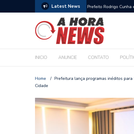
Latest News
es escolares e sanciona jornada de 30 horas
Escola Massa transform
pública de Maceió
INICIO
ANUNCIE
CONTATO
POLÍT
Home
/
Prefeitura lança programas inéditos para
Cidade