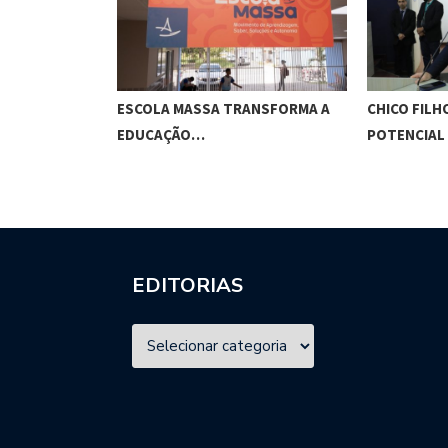
O CUNHA
ESCOLA MASSA TRANSFORMA A
CHICO FILH
ES…
EDUCAÇÃO…
POTENCIAL
EDITORIAS