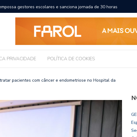
a a educação e amplia horizontes para estudantes da rede
Chico Fil
Internac
ICA PRIVACIDADE
POLÍTICA DE COOKIES
 tratar pacientes com câncer e endometriose no Hospital da
N
GE
Es
Se