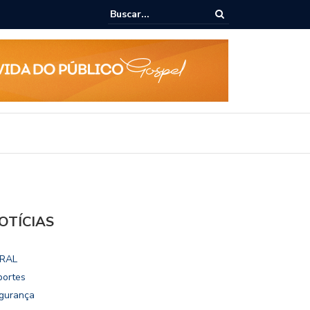
ho destaca potencial esportivo, turístico e econômico da Maratona
ional de Maceió
OTÍCIAS
RAL
portes
gurança