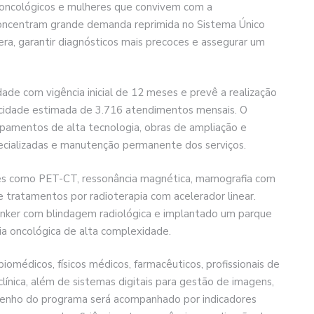
oncológicos e mulheres que convivem com a
concentram grande demanda reprimida no Sistema Único
ra, garantir diagnósticos mais precoces e assegurar um
ade com vigência inicial de 12 meses e prevê a realização
cidade estimada de 3.716 atendimentos mensais. O
ipamentos de alta tecnologia, obras de ampliação e
ecializadas e manutenção permanente dos serviços.
es como PET-CT, ressonância magnética, mamografia com
 e tratamentos por radioterapia com acelerador linear.
 bunker com blindagem radiológica e implantado um parque
ia oncológica de alta complexidade.
iomédicos, físicos médicos, farmacêuticos, profissionais de
ínica, além de sistemas digitais para gestão de imagens,
penho do programa será acompanhado por indicadores