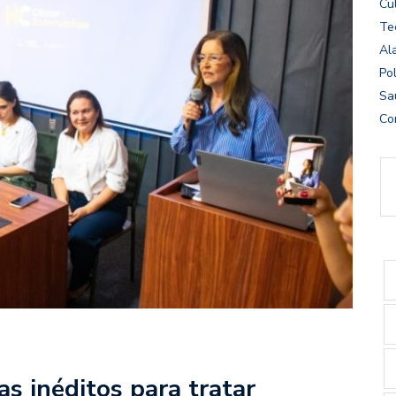
Cu
Te
Al
Pol
Sa
Co
s inéditos para tratar