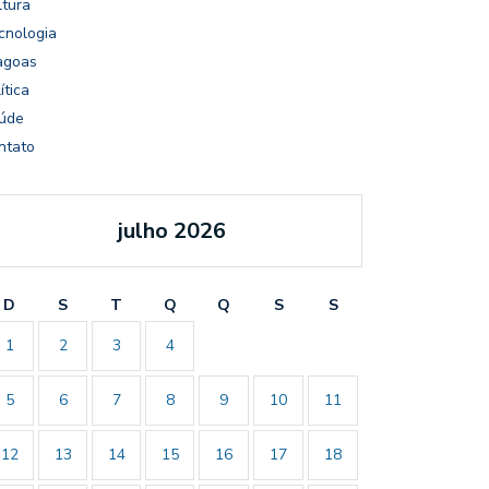
ltura
cnologia
agoas
ítica
úde
ntato
julho 2026
D
S
T
Q
Q
S
S
1
2
3
4
5
6
7
8
9
10
11
12
13
14
15
16
17
18