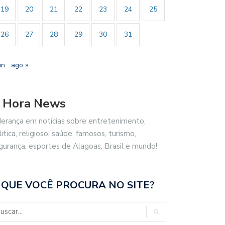
19
20
21
22
23
24
25
26
27
28
29
30
31
un
ago »
 Hora News
derança em notícias sobre entretenimento,
litica, religioso, saúde, famosos, turismo,
gurança, esportes de Alagoas, Brasil e mundo!
 QUE VOCÊ PROCURA NO SITE?