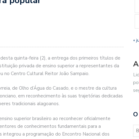
ra popular
« j
desta quinta-feira (2), a entrega dos primeiros títulos de
A
tituição privada de ensino superior a representantes da
eu no Centro Cultural Reitor João Sampaio.
Li
po
eia, de Olho d’Água do Casado, e o mestre da cultura
se
Ponciano, em reconhecimento às suas trajetórias dedicadas
eres tradicionais alagoanos.
O
nsino superior brasileiro ao reconhecer oficialmente
tentores de conhecimentos fundamentais para a
los integrou a programação do Encontro Nacional dos