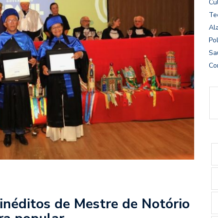
Cu
Te
Al
Pol
Sa
Co
inéditos de Mestre de Notório