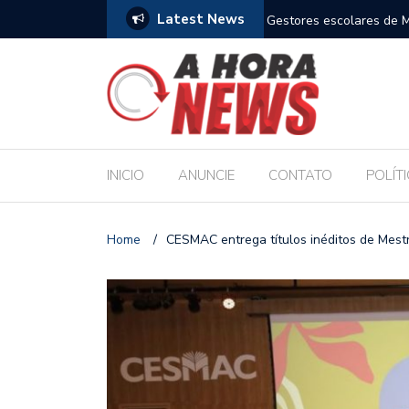
Latest News
am compromisso com a Educação durante posse
Bolsonaro pede ao STF 
INICIO
ANUNCIE
CONTATO
POLÍT
Home
/
CESMAC entrega títulos inéditos de Mestr