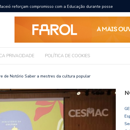
para receber os filhos no Dia dos Pais
Câmara 
Legislat
ICA PRIVACIDADE
POLÍTICA DE COOKIES
e de Notório Saber a mestres da cultura popular
N
GE
Es
Se