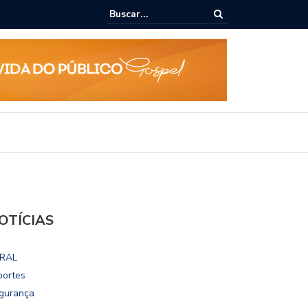
dialoga com UFAL e Faculdade de Coimbra sobre parcerias para Escol
ivo
OTÍCIAS
RAL
portes
gurança