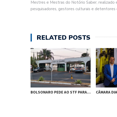
Mestres e Mestras do Notório Saber, realizado e
pesquisadores, gestores culturais e detentores d
RELATED POSTS
RES DE
BOLSONARO PEDE AO STF PARA…
CÂMARA DI
M…