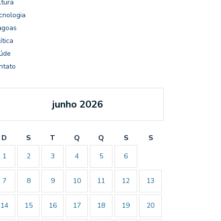
ltura
cnologia
agoas
ítica
úde
ntato
junho 2026
D
S
T
Q
Q
S
S
1
2
3
4
5
6
7
8
9
10
11
12
13
14
15
16
17
18
19
20