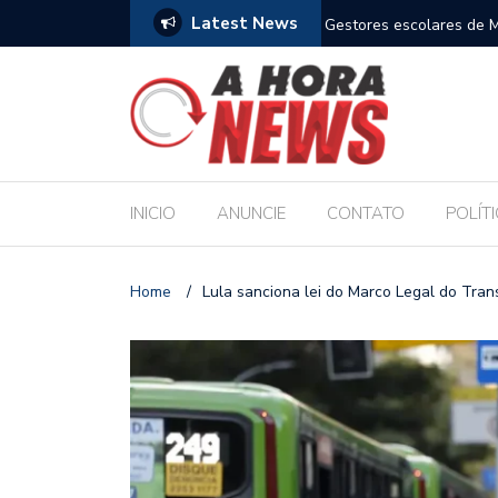
Latest News
m compromisso com a Educação durante posse
Bolsonaro pede ao STF p
INICIO
ANUNCIE
CONTATO
POLÍT
Home
/
Lula sanciona lei do Marco Legal do Tran