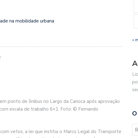
dade na mobilidade urbana
« 
l
A
Li
po
se
s em ponto de ônibus no Largo da Carioca após aprovação
om escala de trabalho 6×1. Foto: © Fernando
O
, com vetos, a lei que institui o Marco Legal do Transporte