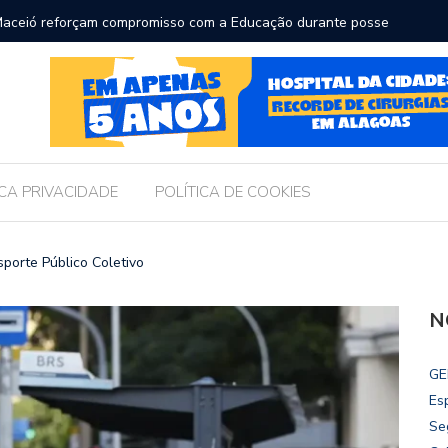
ara receber os filhos no Dia dos Pais
Câmara d
Legislati
ICA PRIVACIDADE
POLÍTICA DE COOKIES
sporte Público Coletivo
N
GE
Es
Se