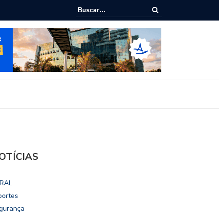
ialoga com UFAL e Faculdade de Coimbra sobre parcerias para Escola
vo
OTÍCIAS
RAL
portes
gurança