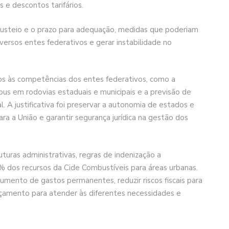
s e descontos tarifários.
e custeio e o prazo para adequação, medidas que poderiam
versos entes federativos e gerar instabilidade no
s às competências dos entes federativos, como a
bus em rodovias estaduais e municipais e a previsão de
al. A justificativa foi preservar a autonomia de estados e
ara a União e garantir segurança jurídica na gestão dos
turas administrativas, regras de indenização a
0% dos recursos da Cide Combustíveis para áreas urbanas.
mento de gastos permanentes, reduzir riscos fiscais para
orçamento para atender às diferentes necessidades e