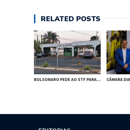
RELATED POSTS
RES DE
BOLSONARO PEDE AO STF PARA…
CÂMARA DI
M…