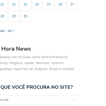
21
22
23
24
25
26
27
28
29
30
maio
jul »
 Hora News
derança em notícias sobre entretenimento,
litica, religioso, saúde, famosos, turismo,
gurança, esportes de Alagoas, Brasil e mundo!
 QUE VOCÊ PROCURA NO SITE?