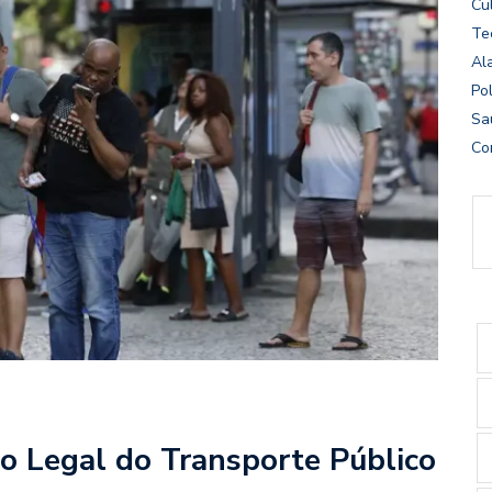
Cu
Te
Al
Pol
Sa
Co
co Legal do Transporte Público