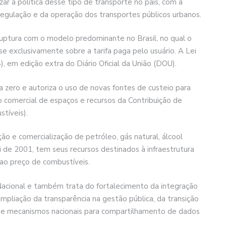
ar a política desse tipo de transporte no país, com a
 regulação e da operação dos transportes públicos urbanos.
uptura com o modelo predominante no Brasil, no qual o
se exclusivamente sobre a tarifa paga pelo usuário. A Lei
, em edição extra do Diário Oficial da União (DOU).
a zero e autoriza o uso de novas fontes de custeio para
ão comercial de espaços e recursos da Contribuição de
tíveis).
ão e comercialização de petróleo, gás natural, álcool
i de 2001, tem seus recursos destinados à infraestrutura
 ao preço de combustíveis.
acional e também trata do fortalecimento da integração
 ampliação da transparência na gestão pública, da transição
o de mecanismos nacionais para compartilhamento de dados