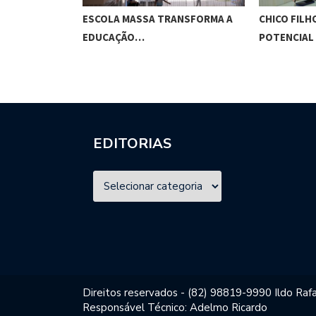
O CUNHA
ESCOLA MASSA TRANSFORMA A
CHICO FILH
ES…
EDUCAÇÃO…
POTENCIAL
EDITORIAS
Direitos reservados - (82) 98819-9990 Ildo Rafa
Responsável Técnico: Adelmo Ricardo