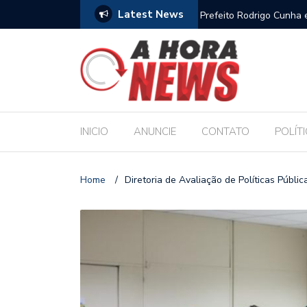
Latest News
res escolares e sanciona jornada de 30 horas
Escola Massa transform
pública de Maceió
INICIO
ANUNCIE
CONTATO
POLÍT
Home
/
Diretoria de Avaliação de Políticas Públi