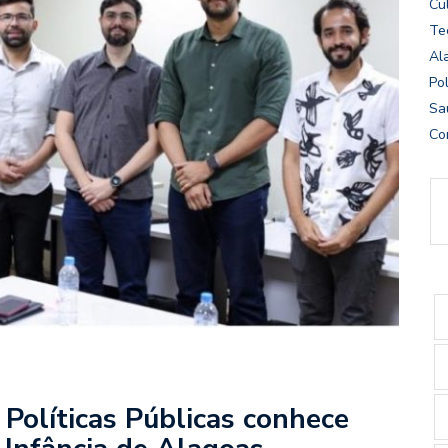
Cu
Te
Al
Pol
Sa
Co
 Políticas Públicas conhece