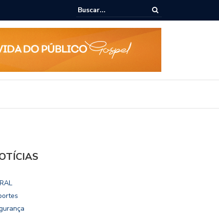
lho destaca potencial esportivo, turístico e econômico da Maratona
ional de Maceió
OTÍCIAS
RAL
portes
gurança