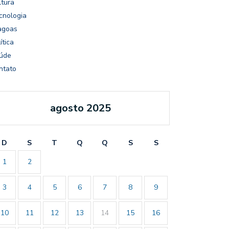
ltura
cnologia
agoas
ítica
úde
ntato
agosto 2025
D
S
T
Q
Q
S
S
1
2
3
4
5
6
7
8
9
10
11
12
13
14
15
16