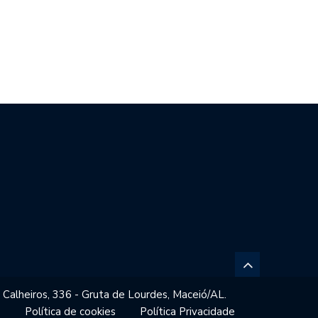
SIL REPUDIA REVOGAÇÃO DE
GESTORES ESCOLARES DE
TO…
MACEIÓ REFORÇAM…
 Calheiros, 336 - Gruta de Lourdes, Maceió/AL.
o
Política de cookies
Política Privacidade