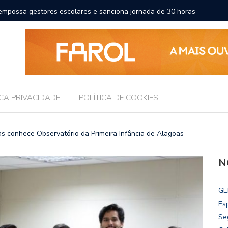
a a educação e amplia horizontes para estudantes da rede
Chico Fi
Internac
ICA PRIVACIDADE
POLÍTICA DE COOKIES
cas conhece Observatório da Primeira Infância de Alagoas
N
GE
Es
Se