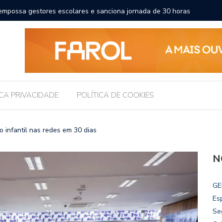
ncial esportivo, turístico e econômico da Maratona
Brasil r
ICA PRIVACIDADE
POLÍTICA DE COOKIES
 infantil nas redes em 30 dias
N
GE
Es
Se