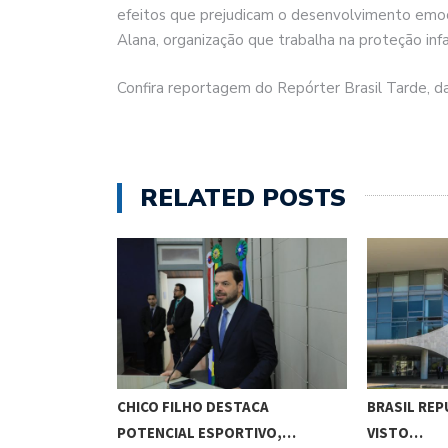
efeitos que prejudicam o desenvolvimento emocio
Alana, organização que trabalha na proteção infa
Confira reportagem do Repórter Brasil Tarde, d
RELATED POSTS
O CUNHA
CHICO FILHO DESTACA
BRASIL REP
ES…
POTENCIAL ESPORTIVO,…
VISTO…