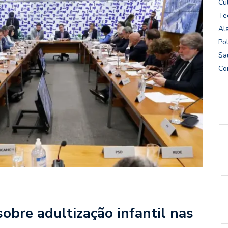
Cu
Te
Al
Pol
Sa
Co
obre adultização infantil nas