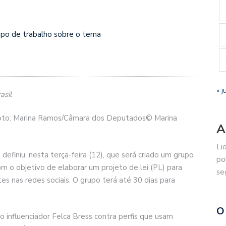
rupo de trabalho sobre o tema
« j
asil
– Foto: Marina Ramos/Câmara dos Deputados© Marina
A
Li
finiu, nesta terça-feira (12), que será criado um grupo
po
om o objetivo de elaborar um projeto de lei (PL) para
se
es nas redes sociais. O grupo terá até 30 dias para
O
 influenciador Felca Bress contra perfis que usam