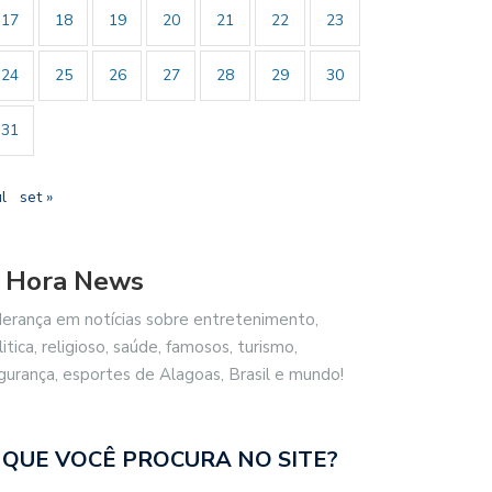
17
18
19
20
21
22
23
24
25
26
27
28
29
30
31
ul
set »
 Hora News
derança em notícias sobre entretenimento,
litica, religioso, saúde, famosos, turismo,
gurança, esportes de Alagoas, Brasil e mundo!
 QUE VOCÊ PROCURA NO SITE?