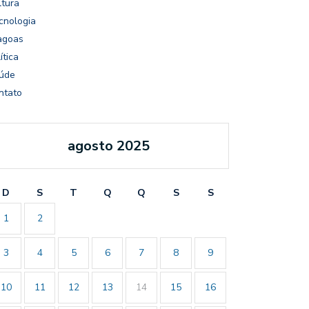
ltura
cnologia
agoas
ítica
úde
ntato
agosto 2025
D
S
T
Q
Q
S
S
1
2
3
4
5
6
7
8
9
10
11
12
13
14
15
16