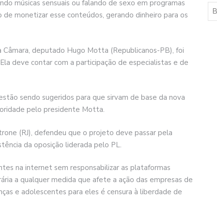
ando músicas sensuais ou falando de sexo em programas
vo de monetizar esse conteúdos, gerando dinheiro para os
da Câmara, deputado Hugo Motta (Republicanos-PB), foi
 Ela deve contar com a participação de especialistas e de
estão sendo sugeridos para que sirvam de base da nova
ioridade pelo presidente Motta.
trone (RJ), defendeu que o projeto deve passar pela
stência da oposição liderada pelo PL.
ntes na internet sem responsabilizar as plataformas
trária a qualquer medida que afete a ação das empresas de
anças e adolescentes para eles é censura à liberdade de