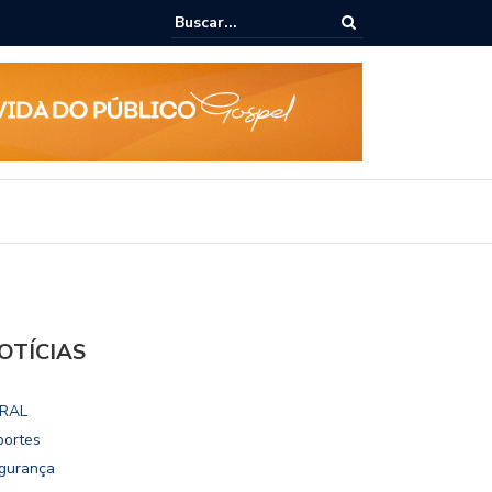
epudia revogação de visto de embaixadora nos EUA
OTÍCIAS
RAL
portes
gurança