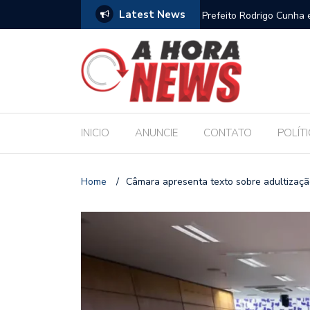
Latest News
es escolares e sanciona jornada de 30 horas
Chico Filho destaca pote
Internacional de Maceió
INICIO
ANUNCIE
CONTATO
POLÍT
Home
/
Câmara apresenta texto sobre adultização