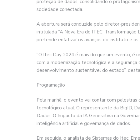
proteção de dados, consolidando o protagonis
sociedade conectada.
A abertura será conduzida pelo diretor-preside
intitulada “A Nova Era do ITEC: Transformação D
pretende enfatizar os avanços do instituto e os d
“O Itec Day 2024 é mais do que um evento, é 
com a modernização tecnológica e a segurança d
desenvolvimento sustentável do estado”, dest
Programação
Pela manhã, o evento vai contar com palestras
tecnológico atual. O representante da BigID, D
Dados: O Impacto da IA Generativa na Governanç
inteligência artificial e governança de dados.
Em seguida, o analista de Sistemas do Itec, Eme