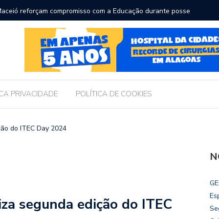
ara receber os filhos no Dia dos Pais
Câmara d
Legislati
ICA PRIVACIDADE
POLÍTICA DE COOKIES
ção do ITEC Day 2024
N
GE
Es
iza segunda edição do ITEC
Se