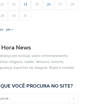
22
23
24
25
26
27
28
29
30
31
nov
jan »
 Hora News
derança em notícias sobre entretenimento,
litica, religioso, saúde, famosos, turismo,
gurança, esportes de Alagoas, Brasil e mundo!
 QUE VOCÊ PROCURA NO SITE?