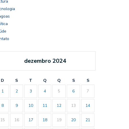
ltura
cnologia
agoas
ítica
úde
ntato
dezembro 2024
D
S
T
Q
Q
S
S
1
2
3
4
5
6
7
8
9
10
11
12
13
14
15
16
17
18
19
20
21