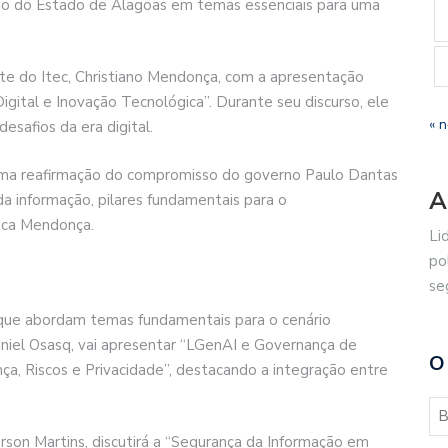
mo do Estado de Alagoas em temas essenciais para uma
nte do Itec, Christiano Mendonça, com a apresentação
igital e Inovação Tecnológica”. Durante seu discurso, ele
« 
esafios da era digital.
uma reafirmação do compromisso do governo Paulo Dantas
A
a informação, pilares fundamentais para o
aca Mendonça.
Li
po
se
 que abordam temas fundamentais para o cenário
aniel Osasq, vai apresentar “LGenAI e Governança de
O
a, Riscos e Privacidade”, destacando a integração entre
rson Martins, discutirá a “Segurança da Informação em