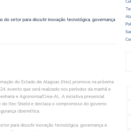
Cu
Te
Al
s do setor para discutir inovação tecnológica, governança
Pol
Sa
Co
formação do Estado de Alagoas (Itec) promove na próxima
024, evento que será realizado nos períodos da manhã e
enharia e Agronomia/Crea-AL. A iniciativa presencial
e do Itec Shield e destaca o compromisso do governo
gurança cibernética.
etor para discutir inovação tecnológica, governança e