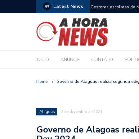
Latest News
m compromisso com a Educação durante posse
Bolsonaro pede ao STF p
INICIO
ANUNCIE
CONTATO
POLÍT
Home
/
Governo de Alagoas realiza segunda edi
Alagoas
2 de dezembro de 2024
Governo de Alagoas real
Day 2024