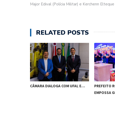
Major Edival (Polícia Militar) e Kerchenn Elteque
RELATED POSTS
RES DE
CÂMARA DIALOGA COM UFAL E…
PREFEITO 
M…
EMPOSSA 