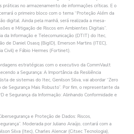
 práticas no armazenamento de informações críticas. E o
cerrará o primeiro bloco com o tema “Proteção Além da
ão digital. Ainda pela manhã, será realizada a mesa-
sões e Mitigação de Riscos em Ambientes Digitais”.
ia da Informação e Telecomunicação (DTIT) do Itec,
ção de Daniel Osasq (BigID), Emerson Martins (ITEC),
a Civil) e Fábio Hermes (Fortinet).
bordagens estratégicas com o executivo da CommVault
alecendo a Segurança: A Importância da Resiliência
ista de sistemas do Itec, Genilson Silva, vai abordar “Zero
e Segurança Mais Robusto”. Por fim, o representante da
GPD e Segurança da Informação: Alinhando Conformidade e
ibersegurança e Proteção de Dados: Riscos,
gurança”. Moderada por Juliano Araújo, contará com a
lson Silva (Itec), Charles Alencar (Citsec Tecnologia),