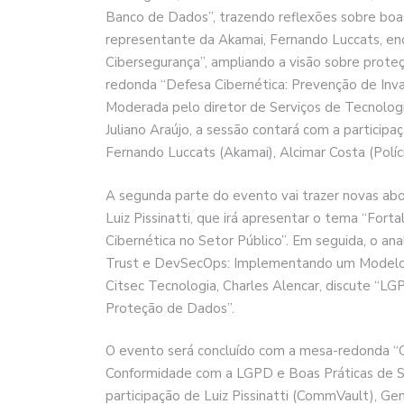
Banco de Dados”, trazendo reflexões sobre boas
representante da Akamai, Fernando Luccats, en
Cibersegurança”, ampliando a visão sobre proteç
redonda “Defesa Cibernética: Prevenção de Inva
Moderada pelo diretor de Serviços de Tecnolog
Juliano Araújo, a sessão contará com a participa
Fernando Luccats (Akamai), Alcimar Costa (Políci
A segunda parte do evento vai trazer novas a
Luiz Pissinatti, que irá apresentar o tema “Fort
Cibernética no Setor Público”. Em seguida, o anal
Trust e DevSecOps: Implementando um Modelo d
Citsec Tecnologia, Charles Alencar, discute “L
Proteção de Dados”.
O evento será concluído com a mesa-redonda “C
Conformidade com a LGPD e Boas Práticas de Se
participação de Luiz Pissinatti (CommVault), Geni