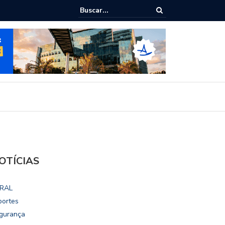
ialoga com UFAL e Faculdade de Coimbra sobre parcerias para Escola
vo
OTÍCIAS
RAL
portes
gurança