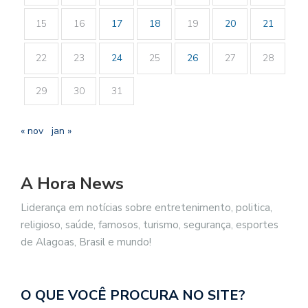
15
16
17
18
19
20
21
22
23
24
25
26
27
28
29
30
31
« nov
jan »
A Hora News
Liderança em notícias sobre entretenimento, politica,
religioso, saúde, famosos, turismo, segurança, esportes
de Alagoas, Brasil e mundo!
O QUE VOCÊ PROCURA NO SITE?