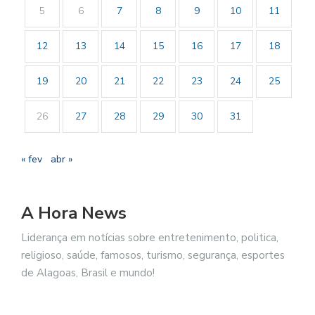
5
6
7
8
9
10
11
12
13
14
15
16
17
18
19
20
21
22
23
24
25
26
27
28
29
30
31
« fev
abr »
A Hora News
Liderança em notícias sobre entretenimento, politica,
religioso, saúde, famosos, turismo, segurança, esportes
de Alagoas, Brasil e mundo!