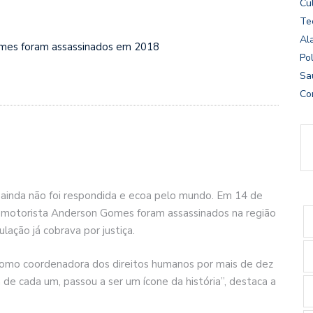
Cu
Te
Al
omes foram assassinados em 2018
Pol
Sa
Co
e ainda não foi respondida e ecoa pelo mundo. Em 14 de
o motorista Anderson Gomes foram assassinados na região
ulação já cobrava por justiça.
 como coordenadora dos direitos humanos por mais de dez
a de cada um, passou a ser um ícone da história”, destaca a