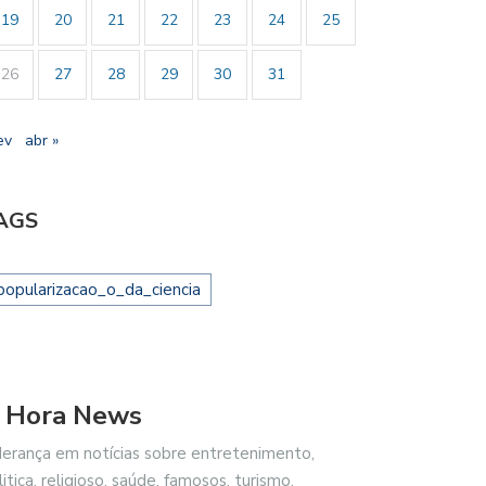
19
20
21
22
23
24
25
26
27
28
29
30
31
ev
abr »
AGS
popularizacao_o_da_ciencia
 Hora News
derança em notícias sobre entretenimento,
litica, religioso, saúde, famosos, turismo,