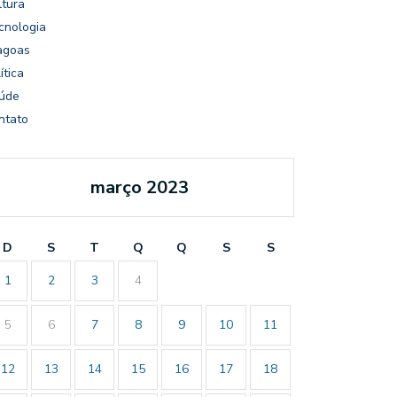
ltura
cnologia
agoas
ítica
úde
ntato
março 2023
D
S
T
Q
Q
S
S
1
2
3
4
5
6
7
8
9
10
11
12
13
14
15
16
17
18