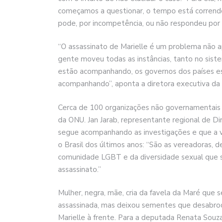
começamos a questionar, o tempo está corrend
pode, por incompetência, ou não respondeu por
“O assassinato de Marielle é um problema não a
gente moveu todas as instâncias, tanto no sist
estão acompanhando, os governos dos países 
acompanhando”, aponta a diretora executiva da A
Cerca de 100 organizações não governamentais
da ONU. Jan Jarab, representante regional de 
segue acompanhando as investigações e que a vi
o Brasil dos últimos anos: “São as vereadoras, d
comunidade LGBT e da diversidade sexual que sã
assassinato.”
Mulher, negra, mãe, cria da favela da Maré que se
assassinada, mas deixou sementes que desabroch
Marielle à frente. Para a deputada Renata Souza,