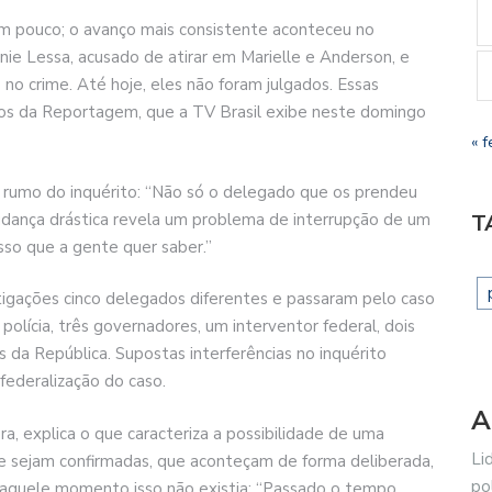
am pouco; o avanço mais consistente aconteceu no
ie Lessa, acusado de atirar em Marielle e Anderson, e
o no crime. Até hoje, eles não foram julgados. Essas
s da Reportagem, que a TV Brasil exibe neste domingo
« f
rumo do inquérito: “Não só o delegado que os prendeu
mudança drástica revela um problema de interrupção de um
T
isso que a gente quer saber.”
stigações cinco delegados diferentes e passaram pelo caso
polícia, três governadores, um interventor federal, dois
s da República. Supostas interferências no inquérito
federalização do caso.
A
ra, explica o que caracteriza a possibilidade de uma
Li
que sejam confirmadas, que aconteçam de forma deliberada,
po
, naquele momento isso não existia: “Passado o tempo