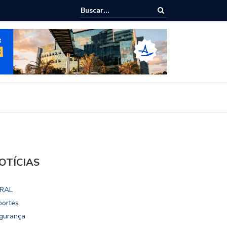
ialoga com UFAL e Faculdade de Coimbra sobre parcerias para Escola
vo
OTÍCIAS
RAL
portes
gurança