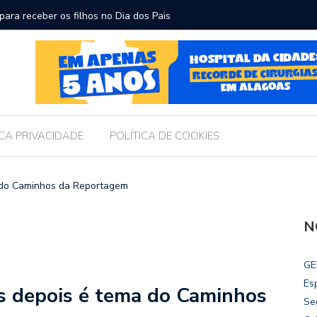
ara receber os filhos no Dia dos Pais
Câmara d
Legislati
ICA PRIVACIDADE
POLÍTICA DE COOKIES
a do Caminhos da Reportagem
N
GE
Es
os depois é tema do Caminhos
Se