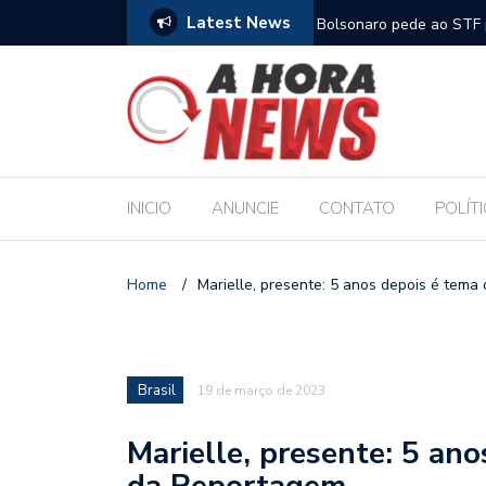
Latest News
m compromisso com a Educação durante posse
Bolsonaro pede ao STF p
INICIO
ANUNCIE
CONTATO
POLÍT
Home
/
Marielle, presente: 5 anos depois é tem
Brasil
19 de março de 2023
Marielle, presente: 5 an
da Reportagem