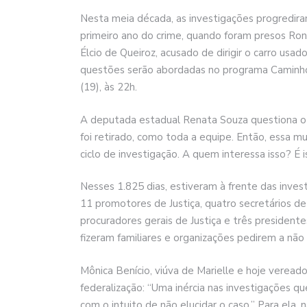
Nesta meia década, as investigações progredir
primeiro ano do crime, quando foram presos Ronn
Élcio de Queiroz, acusado de dirigir o carro usad
questões serão abordadas no programa Caminho
(19), às 22h.
A deputada estadual Renata Souza questiona o 
foi retirado, como toda a equipe. Então, essa 
ciclo de investigação. A quem interessa isso? É 
Nesses 1.825 dias, estiveram à frente das inve
11 promotores de Justiça, quatro secretários de 
procuradores gerais de Justiça e três presidente
fizeram familiares e organizações pedirem a não 
Mônica Benício, viúva de Marielle e hoje vereado
federalização: “Uma inércia nas investigações 
com o intuito de não elucidar o caso.” Para ela