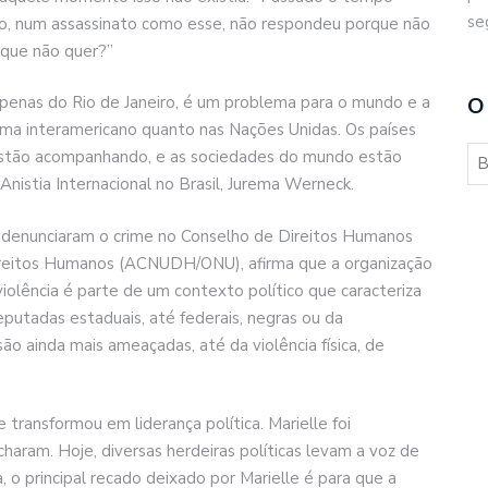
se
o, num assassinato como esse, não respondeu porque não
 que não quer?”
penas do Rio de Janeiro, é um problema para o mundo e a
O
ema interamericano quanto nas Nações Unidas. Os países
estão acompanhando, e as sociedades do mundo estão
nistia Internacional no Brasil, Jurema Werneck.
 denunciaram o crime no Conselho de Direitos Humanos
Direitos Humanos (ACNUDH/ONU), afirma que a organização
olência é parte de um contexto político que caracteriza
eputadas estaduais, até federais, negras ou da
o ainda mais ameaçadas, até da violência física, de
 transformou em liderança política. Marielle foi
aram. Hoje, diversas herdeiras políticas levam a voz de
 o principal recado deixado por Marielle é para que a