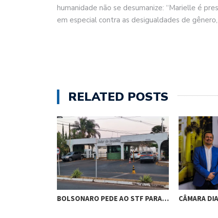
humanidade não se desumanize: “Marielle é pres
em especial contra as desigualdades de gênero, 
RELATED POSTS
RES DE
BOLSONARO PEDE AO STF PARA…
CÂMARA DI
M…