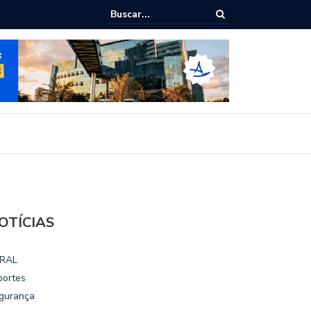
epudia revogação de visto de embaixadora nos EUA
OTÍCIAS
RAL
portes
gurança