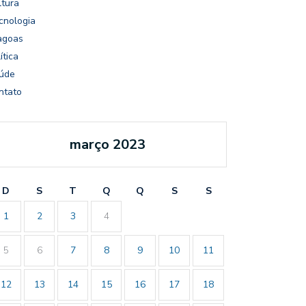
ltura
cnologia
agoas
ítica
úde
ntato
março 2023
D
S
T
Q
Q
S
S
1
2
3
4
5
6
7
8
9
10
11
12
13
14
15
16
17
18