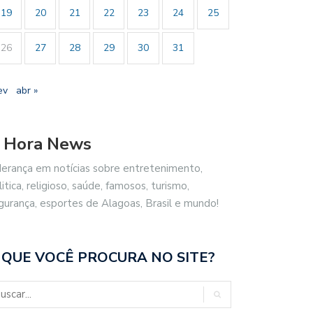
19
20
21
22
23
24
25
26
27
28
29
30
31
ev
abr »
 Hora News
derança em notícias sobre entretenimento,
litica, religioso, saúde, famosos, turismo,
gurança, esportes de Alagoas, Brasil e mundo!
 QUE VOCÊ PROCURA NO SITE?