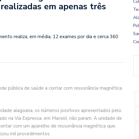
Cu
realizadas em apenas três
Te
Al
Pol
Sa
nto realiza, em média, 12 exames por dia e cerca 360
Co
ede pública de saúde a contar com ressonância magnética
iedade alagoana, os números positivos apresentados pelo
uado na Via Expressa, em Maceió, não param. A unidade de
 contar com um aparelho de ressonância magnética que,
izou mil procedimentos.