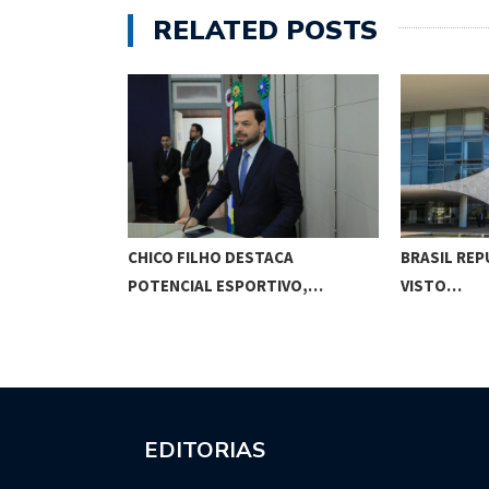
RELATED POSTS
O CUNHA
CHICO FILHO DESTACA
BRASIL REP
ES…
POTENCIAL ESPORTIVO,…
VISTO…
EDITORIAS