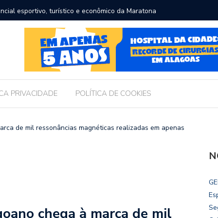
ncial esportivo, turístico e econômico da Maratona
Brasil r
ICA PRIVACIDADE
POLÍTICA DE COOKIES
arca de mil ressonâncias magnéticas realizadas em apenas
N
GE
Es
Se
goano chega à marca de mil