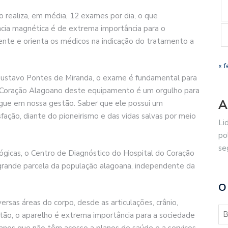
realiza, em média, 12 exames por dia, o que
ncia magnética é de extrema importância para o
ente e orienta os médicos na indicação do tratamento a
« f
Gustavo Pontes de Miranda, o exame é fundamental para
do Coração Alagoano deste equipamento é um orgulho para
A
regue em nossa gestão. Saber que ele possui um
ação, diante do pioneirismo e das vidas salvas por meio
Li
po
se
gicas, o Centro de Diagnóstico do Hospital do Coração
grande parcela da população alagoana, independente da
O
rsas áreas do corpo, desde as articulações, crânio,
ntão, o aparelho é extrema importância para a sociedade