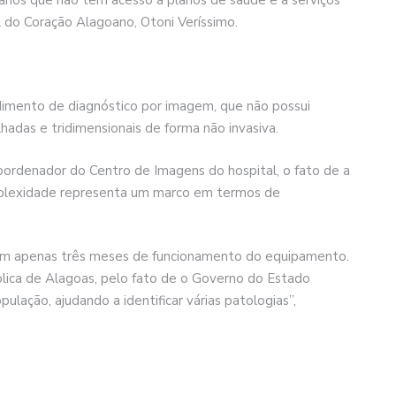
anos que não têm acesso a planos de saúde e a serviços
l do Coração Alagoano, Otoni Veríssimo.
imento de diagnóstico por imagem, que não possui
adas e tridimensionais de forma não invasiva.
oordenador do Centro de Imagens do hospital, o fato de a
mplexidade representa um marco em termos de
em apenas três meses de funcionamento do equipamento.
lica de Alagoas, pelo fato de o Governo do Estado
ulação, ajudando a identificar várias patologias”,