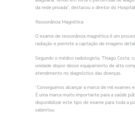
alagoana, tendo em vista o percentual de alago
da rede privada”, destacou o diretor do Hospita
Ressonância Magnética
O exame de ressonância magnética é um proced
radiação e permite a captação de imagens detalh
Segundo o médico radiologista, Thiago Costa, c
unidade dispor desse equipamento de alta co
atendimento no diagnóstico das doenças.
“Conseguimos alcançar a marca de mil exames 
É uma marca muito importante para a saúde púb
disponibilizar este tipo de exame para toda a pop
salientou.