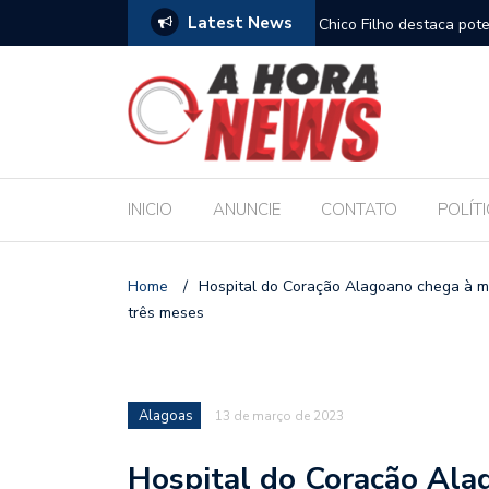
Latest News
es escolares e sanciona jornada de 30 horas
Chico Filho destaca pote
Internacional de Maceió
INICIO
ANUNCIE
CONTATO
POLÍT
Home
/
Hospital do Coração Alagoano chega à m
três meses
Alagoas
13 de março de 2023
Hospital do Coração Ala