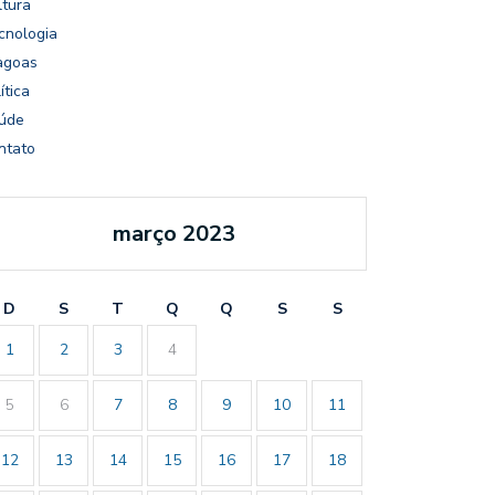
ltura
cnologia
agoas
ítica
úde
ntato
março 2023
D
S
T
Q
Q
S
S
1
2
3
4
5
6
7
8
9
10
11
12
13
14
15
16
17
18