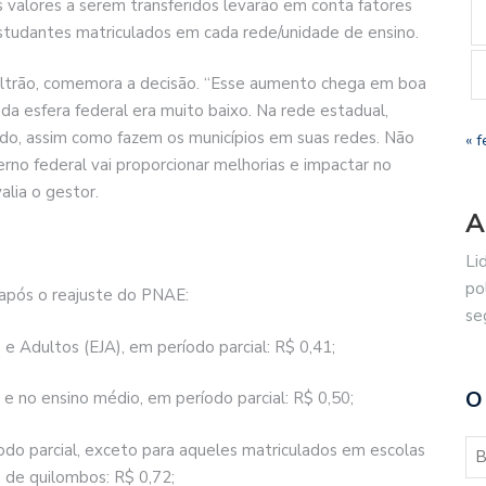
valores a serem transferidos levarão em conta fatores
tudantes matriculados em cada rede/unidade de ensino.
eltrão, comemora a decisão. “Esse aumento chega em boa
da esfera federal era muito baixo. Na rede estadual,
ado, assim como fazem os municípios em suas redes. Não
« f
rno federal vai proporcionar melhorias e impactar no
alia o gestor.
A
Li
po
 após o reajuste do PNAE:
se
 Adultos (EJA), em período parcial: R$ 0,41;
O
e no ensino médio, em período parcial: R$ 0,50;
odo parcial, exceto para aqueles matriculados em escolas
 de quilombos: R$ 0,72;