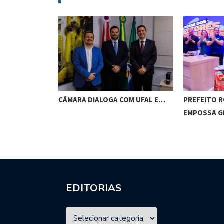
RES DE
CÂMARA DIALOGA COM UFAL E…
PREFEITO 
M…
EMPOSSA 
EDITORIAS