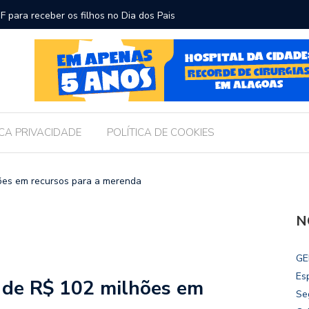
ara receber os filhos no Dia dos Pais
Câmara d
Legislati
ICA PRIVACIDADE
POLÍTICA DE COOKIES
hões em recursos para a merenda
N
GE
Es
s de R$ 102 milhões em
Se