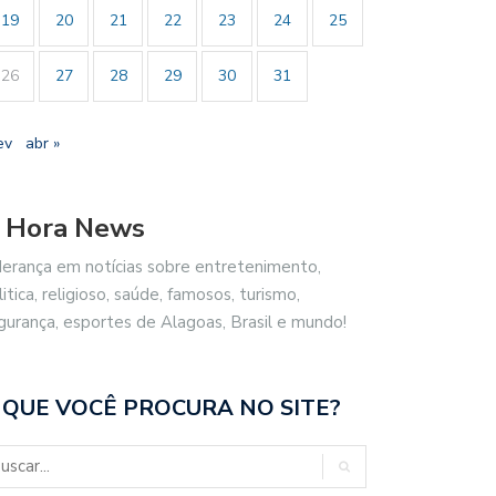
19
20
21
22
23
24
25
26
27
28
29
30
31
ev
abr »
 Hora News
derança em notícias sobre entretenimento,
litica, religioso, saúde, famosos, turismo,
gurança, esportes de Alagoas, Brasil e mundo!
 QUE VOCÊ PROCURA NO SITE?