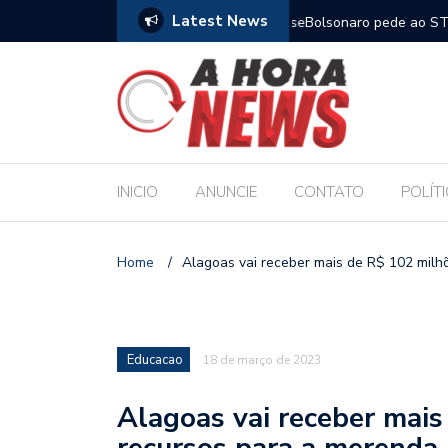
Latest News
m compromisso com a Educação durante posse
Bolsonaro pede ao STF p
INICIO
ANUNCIE
CONTATO
POLÍT
Home
/
Alagoas vai receber mais de R$ 102 mil
Educacao
18 de março de 2023
Alagoas vai receber mai
recursos para a merenda