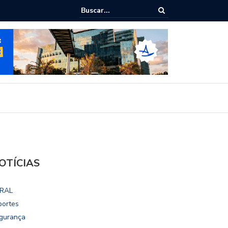
ialoga com UFAL e Faculdade de Coimbra sobre parcerias para Escola
vo
OTÍCIAS
RAL
portes
gurança