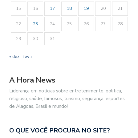
15
16
17
18
19
20
21
22
23
24
25
26
27
28
29
30
31
« dez
fev »
A Hora News
Liderança em notícias sobre entretenimento, politica,
religioso, saúde, famosos, turismo, segurança, esportes
de Alagoas, Brasil e mundo!
O QUE VOCÊ PROCURA NO SITE?