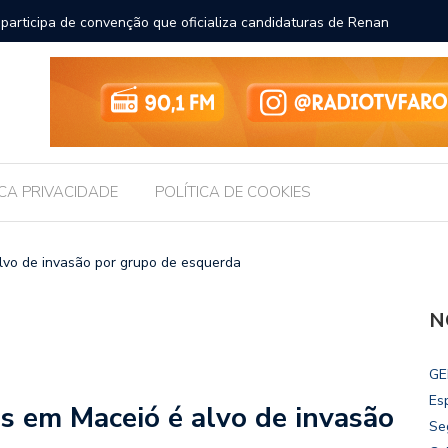
participa de convenção que oficializa candidaturas de Renan
Chico Fi
an Calheiros ao Senado
ICA PRIVACIDADE
POLÍTICA DE COOKIES
vo de invasão por grupo de esquerda
N
GE
Es
 em Maceió é alvo de invasão
Se