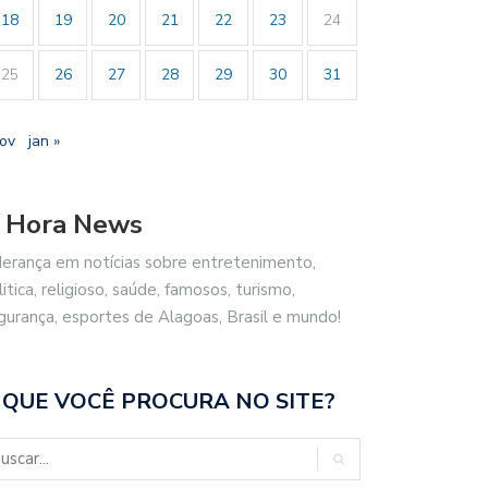
18
19
20
21
22
23
24
25
26
27
28
29
30
31
nov
jan »
 Hora News
derança em notícias sobre entretenimento,
litica, religioso, saúde, famosos, turismo,
gurança, esportes de Alagoas, Brasil e mundo!
 QUE VOCÊ PROCURA NO SITE?