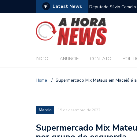
Latest News
para sustentar família, aponta Dieese
Deputado Sílvio Camelo 
Filho ao Governo e Ren
INICIO
ANUNCIE
CONTATO
POLÍT
Home
/
Supermercado Mix Mateus em Maceió é al
Maceio
19 de dezembro de 2022
Supermercado Mix Mateus
por grupo de esquerda