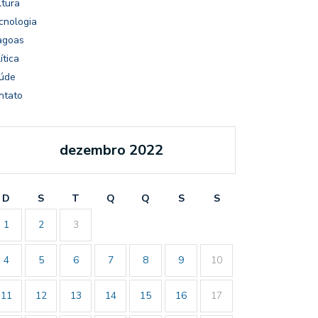
ltura
cnologia
agoas
ítica
úde
ntato
dezembro 2022
D
S
T
Q
Q
S
S
1
2
3
4
5
6
7
8
9
10
11
12
13
14
15
16
17