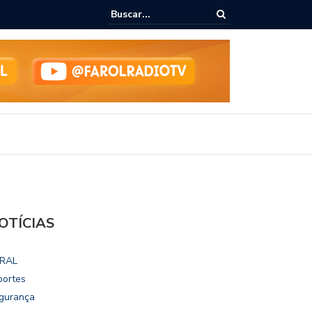
lho vai disputar o mandato de deputado federal nas eleições 2026
OTÍCIAS
RAL
portes
gurança