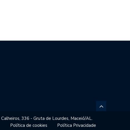
MAC REÚNE MAIS DE 1.000…
CONSELHO DE ÉTICA ANALISA
PROCESSOS…
 Calheiros, 336 - Gruta de Lourdes, Maceió/AL.
o
Política de cookies
Política Privacidade