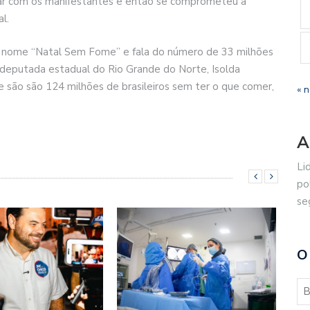
sar com os manifestantes e então se comprometeu a
l.
nome “Natal Sem Fome” e fala do número de 33 milhões
 deputada estadual do Rio Grande do Norte, Isolda
e são são 124 milhões de brasileiros sem ter o que comer,
« 
A
Li
po
se
O