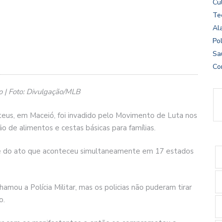
Cu
Te
Al
Pol
Sa
Co
o | Foto: Divulgação/MLB
eus, em Maceió, foi invadido pelo Movimento de Luta nos
ão de alimentos e cestas básicas para famílias.
arte do ato que aconteceu simultaneamente em 17 estados
mou a Polícia Militar, mas os policias não puderam tirar
o.