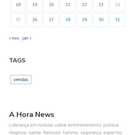
18
19
20
21
22
23
24
25
26
27
28
29
30
31
« nov
jan »
TAGS
vendas
A Hora News
Liderança em notícias sobre entretenimento, politica,
religioso, saúde, famosos, turismo, segurança, esportes