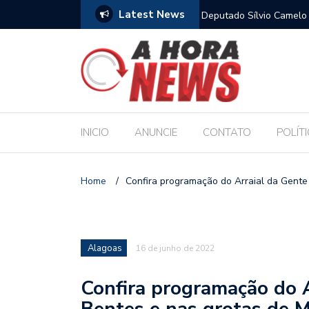
Latest News
para sustentar família, aponta Dieese
Deputado Sílvio Camelo 
Filho ao Governo e Ren
INICIO
ANUNCIE
CONTATO
POLÍT
Home
/
Confira programação do Arraial da Gente
Alagoas
16 de junho de 2022
Confira programação do 
Bentes e nas grotas de 