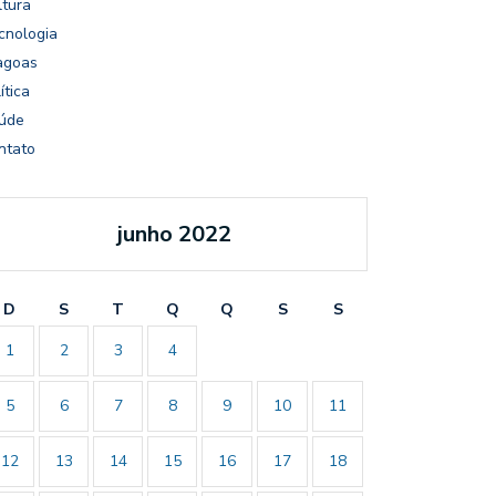
ltura
cnologia
agoas
ítica
úde
ntato
junho 2022
D
S
T
Q
Q
S
S
1
2
3
4
5
6
7
8
9
10
11
12
13
14
15
16
17
18