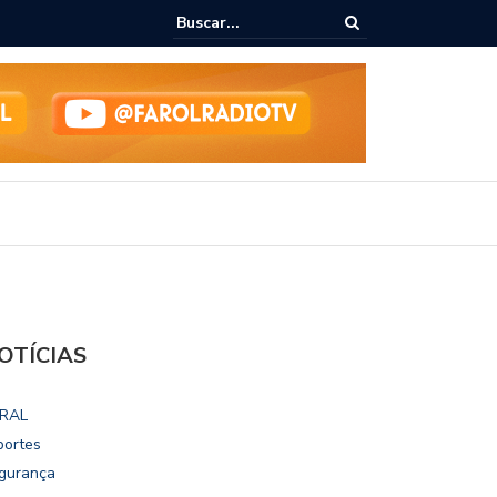
lho vai disputar o mandato de deputado federal nas eleições 2026
OTÍCIAS
RAL
portes
gurança