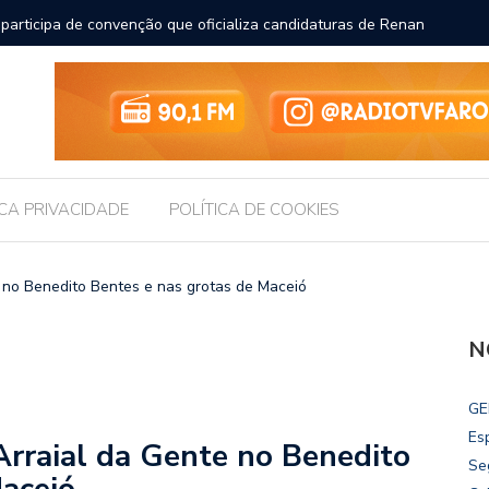
participa de convenção que oficializa candidaturas de Renan
Chico Fi
an Calheiros ao Senado
ICA PRIVACIDADE
POLÍTICA DE COOKIES
 no Benedito Bentes e nas grotas de Maceió
N
GE
Es
Arraial da Gente no Benedito
Se
Maceió