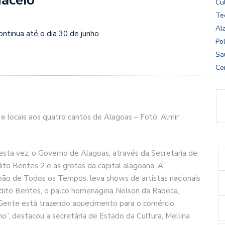
Cu
Te
Al
ntinua até o dia 30 de junho
Pol
Sa
Co
e locais aos quatro cantos de Alagoas – Foto: Almir
esta vez, o Governo de Alagoas, através da Secretaria de
ito Bentes 2 e as grotas da capital alagoana. A
oão de Todos os Tempos, leva shows de artistas nacionais
edito Bentes, o palco homenageia Nelson da Rabeca,
a Gente está trazendo aquecimento para o comércio,
o”, destacou a secretária de Estado da Cultura, Mellina