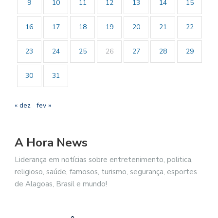
9
10
11
12
13
14
15
16
17
18
19
20
21
22
23
24
25
26
27
28
29
30
31
« dez
fev »
A Hora News
Liderança em notícias sobre entretenimento, politica,
religioso, saúde, famosos, turismo, segurança, esportes
de Alagoas, Brasil e mundo!