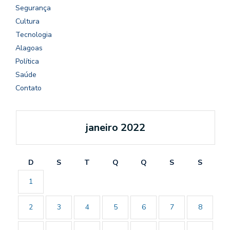
Segurança
Cultura
Tecnologia
Alagoas
Política
Saúde
Contato
janeiro 2022
D
S
T
Q
Q
S
S
1
2
3
4
5
6
7
8