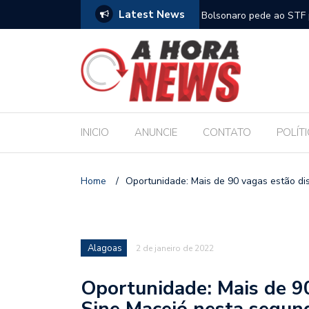
Latest News
m compromisso com a Educação durante posse
Bolsonaro pede ao STF p
INICIO
ANUNCIE
CONTATO
POLÍT
Home
/
Oportunidade: Mais de 90 vagas estão di
Alagoas
2 de janeiro de 2022
Oportunidade: Mais de 90
Sine Maceió nesta segun