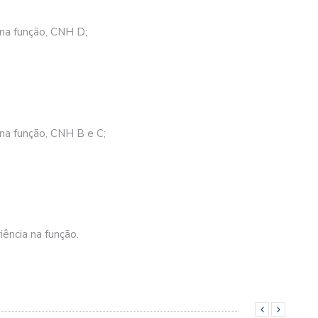
 na função, CNH D;
 na função, CNH B e C;
ência na função.