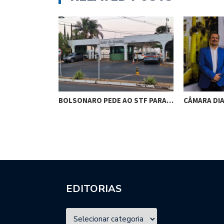
RES DE
BOLSONARO PEDE AO STF PARA…
CÂMARA DI
M…
EDITORIAS