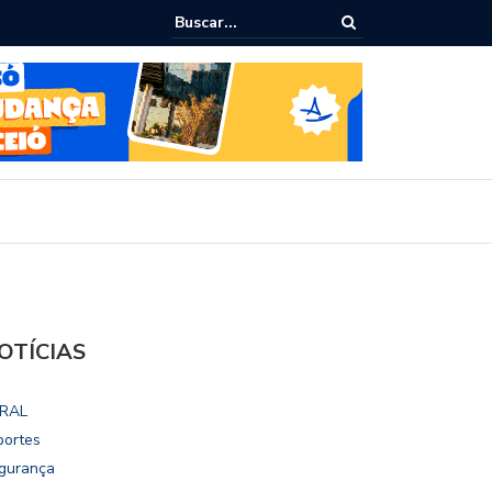
ialoga com UFAL e Faculdade de Coimbra sobre parcerias para Escola
vo
OTÍCIAS
RAL
portes
gurança