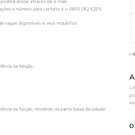
poderá enviar através do e-mail
ações o número para contato é o 0800 082 6205.
e vagas disponíveis e seus requisitos:
« 
ência na função;
A
Li
po
se
ência na função, residindo na parte baixa da cidade;
O