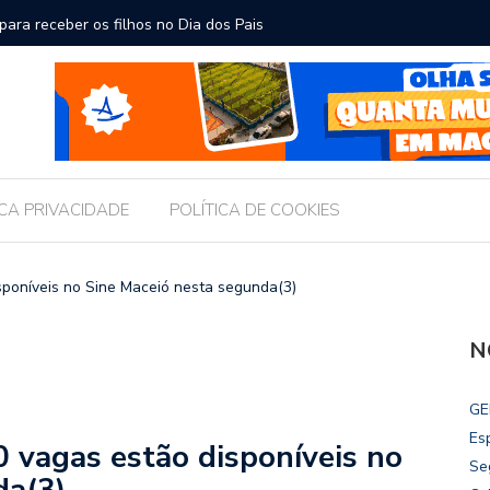
ara receber os filhos no Dia dos Pais
Câmara d
Legislati
ICA PRIVACIDADE
POLÍTICA DE COOKIES
sponíveis no Sine Maceió nesta segunda(3)
N
GE
Es
 vagas estão disponíveis no
Se
da(3)