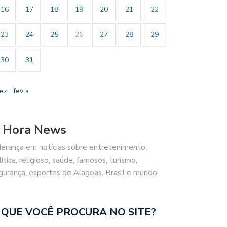
16
17
18
19
20
21
22
23
24
25
26
27
28
29
30
31
dez
fev »
 Hora News
derança em notícias sobre entretenimento,
litica, religioso, saúde, famosos, turismo,
gurança, esportes de Alagoas, Brasil e mundo!
 QUE VOCÊ PROCURA NO SITE?