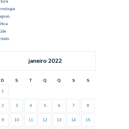
ltura
cnologia
agoas
ítica
úde
ntato
janeiro 2022
D
S
T
Q
Q
S
S
1
2
3
4
5
6
7
8
9
10
11
12
13
14
15