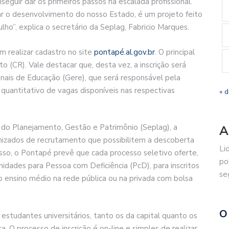
eguir dar os primeiros passos na escalada profissional.
rar o desenvolvimento do nosso Estado, é um projeto feito
o”, explica o secretário da Seplag, Fabricio Marques.
m realizar cadastro no site
pontapé.al.gov.br
. O principal
o (CR). Vale destacar que, desta vez, a inscrição será
onais de Educação (Gere), que será responsável pela
quantitativo de vagas disponíveis nas respectivas
« 
 do Planejamento, Gestão e Patrimônio (Seplag), a
A
onizados de recrutamento que possibilitem a descoberta
Li
disso, o Pontapé prevê que cada processo seletivo oferte,
po
idades para Pessoa com Deficiência (PcD), para inscritos
se
 ensino médio na rede pública ou na privada com bolsa
O
studantes universitários, tanto os da capital quanto os
. O processo de inscrição é on-line e simples de realizar.