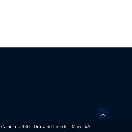
CO FILHO DESTACA
BRASIL REPUDIA REVOGAÇÃO DE
ENCIAL ESPORTIVO,…
VISTO…
 Calheiros, 336 - Gruta de Lourdes, Maceió/AL.