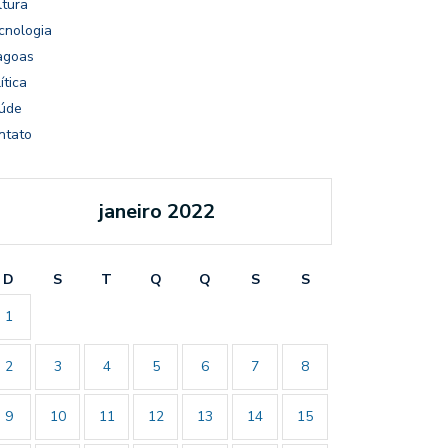
ltura
cnologia
agoas
ítica
úde
ntato
janeiro 2022
D
S
T
Q
Q
S
S
1
2
3
4
5
6
7
8
9
10
11
12
13
14
15