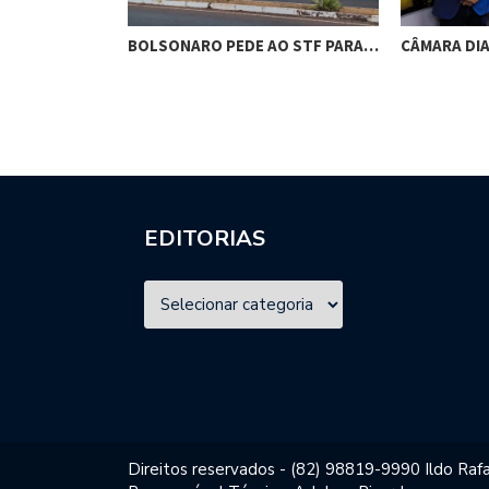
RES DE
BOLSONARO PEDE AO STF PARA…
CÂMARA DI
M…
EDITORIAS
Direitos reservados - (82) 98819-9990 Ildo Rafa