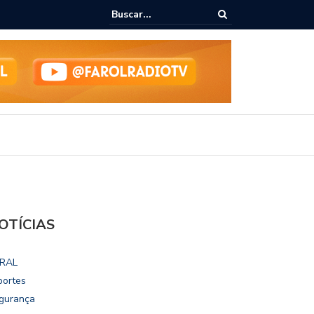
ialoga com UFAL e Faculdade de Coimbra sobre parcerias para Escola
vo
OTÍCIAS
RAL
portes
gurança