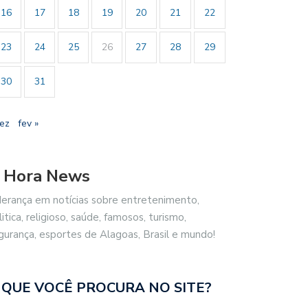
16
17
18
19
20
21
22
23
24
25
26
27
28
29
30
31
dez
fev »
 Hora News
derança em notícias sobre entretenimento,
litica, religioso, saúde, famosos, turismo,
gurança, esportes de Alagoas, Brasil e mundo!
 QUE VOCÊ PROCURA NO SITE?