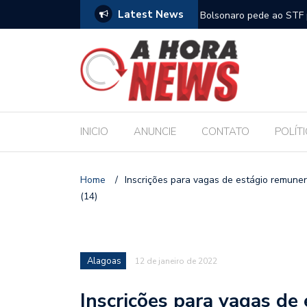
Latest News
m compromisso com a Educação durante posse
Bolsonaro pede ao STF p
INICIO
ANUNCIE
CONTATO
POLÍT
Home
/
Inscrições para vagas de estágio remune
(14)
Alagoas
12 de janeiro de 2022
Inscrições para vagas de