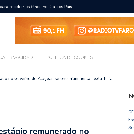
ara receber os filhos no Dia dos Pais
Câmara d
Legislati
ICA PRIVACIDADE
POLÍTICA DE COOKIES
rado no Governo de Alagoas se encerram nesta sexta-feira
N
GE
Es
Se
 estágio remunerado no