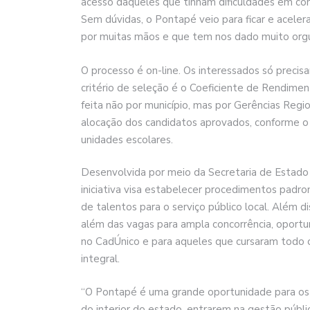
acesso daqueles que tinham dificuldades em cons
Sem dúvidas, o Pontapé veio para ficar e acele
por muitas mãos e que tem nos dado muito orgulh
O processo é on-line. Os interessados só precisa
critério de seleção é o Coeficiente de Rendiment
feita não por município, mas por Gerências Regi
alocação dos candidatos aprovados, conforme o 
unidades escolares.
Desenvolvida por meio da Secretaria de Estado
iniciativa visa estabelecer procedimentos padr
de talentos para o serviço público local. Além 
além das vagas para ampla concorrência, oportun
no CadÚnico e para aqueles que cursaram todo o
integral.
“O Pontapé é uma grande oportunidade para os e
do interior do estado, entrarem na gestão pública