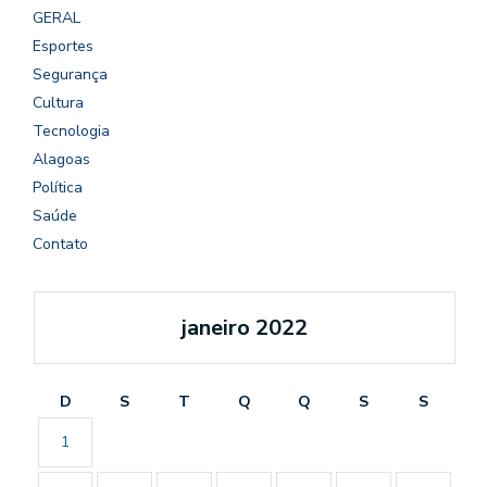
GERAL
Esportes
Segurança
Cultura
Tecnologia
Alagoas
Política
Saúde
Contato
janeiro 2022
D
S
T
Q
Q
S
S
1