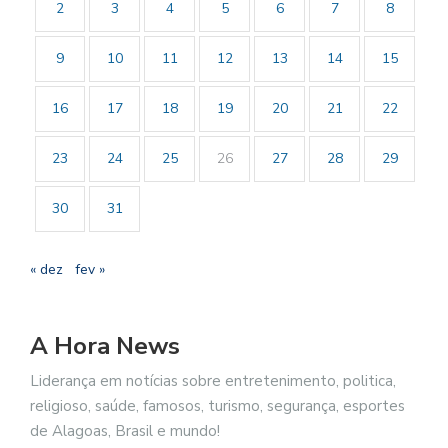
2
3
4
5
6
7
8
9
10
11
12
13
14
15
16
17
18
19
20
21
22
23
24
25
26
27
28
29
30
31
« dez
fev »
A Hora News
Liderança em notícias sobre entretenimento, politica,
religioso, saúde, famosos, turismo, segurança, esportes
de Alagoas, Brasil e mundo!