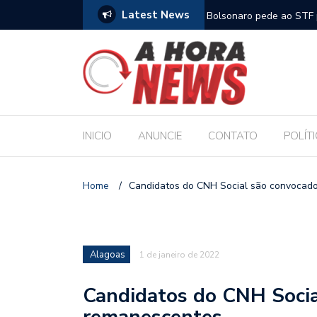
Latest News
m compromisso com a Educação durante posse
Bolsonaro pede ao STF p
INICIO
ANUNCIE
CONTATO
POLÍT
Home
/
Candidatos do CNH Social são convocad
Alagoas
1 de janeiro de 2022
Candidatos do CNH Socia
remanescentes