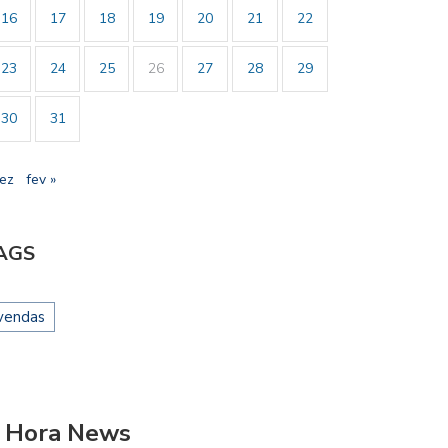
16
17
18
19
20
21
22
23
24
25
26
27
28
29
30
31
dez
fev »
AGS
vendas
 Hora News