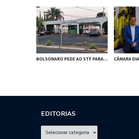
RES DE
BOLSONARO PEDE AO STF PARA…
CÂMARA DI
M…
EDITORIAS