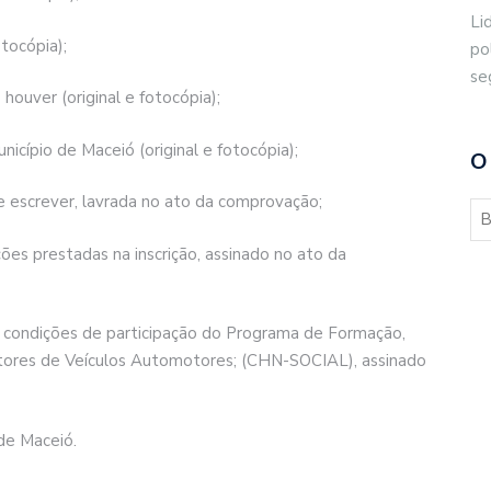
Li
otocópia);
po
se
ouver (original e fotocópia);
icípio de Maceió (original e fotocópia);
O
 e escrever, lavrada no ato da comprovação;
es prestadas na inscrição, assinado no ato da
s condições de participação do Programa de Formação,
dutores de Veículos Automotores; (CHN-SOCIAL), assinado
de Maceió.