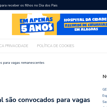
ara receber os filhos no Dia dos Pais
Câmara d
Legislati
ICA PRIVACIDADE
POLÍTICA DE COOKIES
os para vagas remanescentes
N
GE
Es
l são convocados para vagas
Se