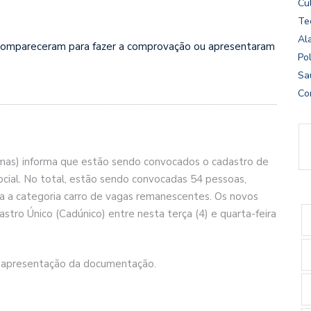
Cu
Te
Al
compareceram para fazer a comprovação ou apresentaram
Pol
Sa
Co
Semas) informa que estão sendo convocados o cadastro de
ial. No total, estão sendo convocadas 54 pessoas,
a a categoria carro de vagas remanescentes. Os novos
ro Único (Cadúnico) entre nesta terça (4) e quarta-feira
ra apresentação da documentação.