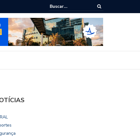
ialoga com UFAL e Faculdade de Coimbra sobre parcerias para Escola
vo
OTÍCIAS
RAL
portes
gurança