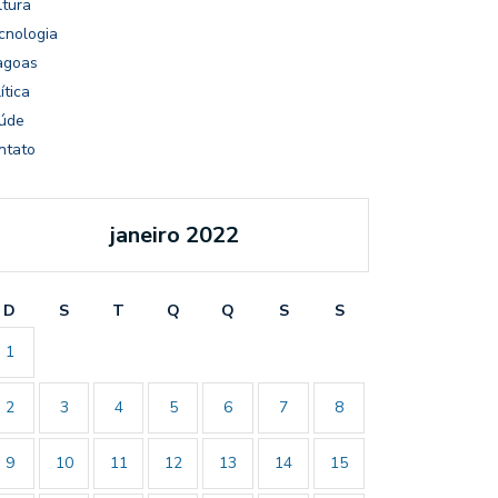
ltura
cnologia
agoas
ítica
úde
ntato
janeiro 2022
D
S
T
Q
Q
S
S
1
2
3
4
5
6
7
8
9
10
11
12
13
14
15