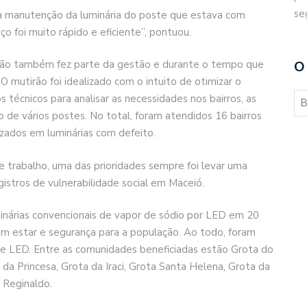
se
z a manutenção da luminária do poste que estava com
iço foi muito rápido e eficiente”, pontuou.
ação também fez parte da gestão e durante o tempo que
O
O mutirão foi idealizado com o intuito de otimizar o
 técnicos para analisar as necessidades nos bairros, as
 de vários postes. No total, foram atendidos 16 bairros
izados em luminárias com defeito.
trabalho, uma das prioridades sempre foi levar uma
istros de vulnerabilidade social em Maceió.
uminárias convencionais de vapor de sódio por LED em 20
em estar e segurança para a população. Ao todo, foram
 de LED. Entre as comunidades beneficiadas estão Grota do
 da Princesa, Grota da Iraci, Grota Santa Helena, Grota da
 Reginaldo.