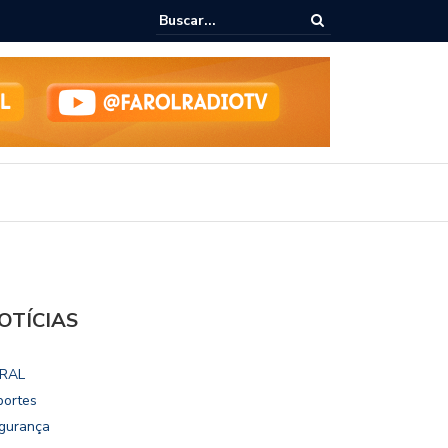
ialoga com UFAL e Faculdade de Coimbra sobre parcerias para Escola
vo
OTÍCIAS
RAL
portes
gurança