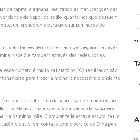
uas da capital alagoana, realizando as manutenções das
onvencionais de vapor de sódio, quanto nas que possuem
ente, um cronograma para garantir iluminação de
« 
 mil solicitações de manutenção que chegaram através
umina Maceió e também através das redes sociais.
T
a, esse número é muito satisfatório. “Os resultados são
ensificada para trazer a melhoria necessária e eficiente
ícia, que fez a abertura da solicitação de manutenção
Ilumina Maceió. “Fiz a abertura da demanda, solicitei a
 rua da minha mãe. O ambiente já estava escuro há um
A
citação e entrei em contato com o serviço da Sima para
Li
po