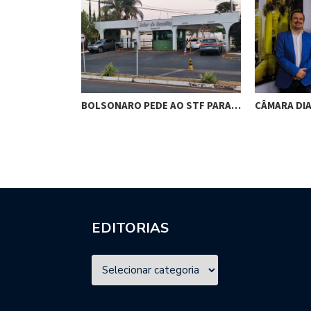
RES DE
BOLSONARO PEDE AO STF PARA…
CÂMARA DI
M…
EDITORIAS