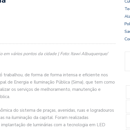
Cu
Te
Al
Pol
Sa
Co
ão em vários pontos da cidade | Foto: Itawi Albuquerque/
 trabalhou, de forma de forma intensa e eficiente nos
ipal de Energia e Iluminação Pública (Sima), que tem como
scalizar os serviços de melhoramento, manutenção e
lica.
ica do sistema de praças, avenidas, ruas e logradouros
as na iluminação da capital. Foram realizadas
e implantação de luminárias com a tecnologia em LED