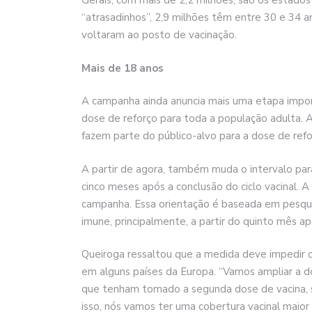
Gerais, com mais de 2,2 milhões, são os estados
“atrasadinhos”, 2,9 milhões têm entre 30 e 34 
voltaram ao posto de vacinação.
Mais de 18 anos
A campanha ainda anuncia mais uma etapa import
dose de reforço para toda a população adulta.
fazem parte do público-alvo para a dose de refo
A partir de agora, também muda o intervalo para
cinco meses após a conclusão do ciclo vacinal.
campanha. Essa orientação é baseada em pesqui
imune, principalmente, a partir do quinto mês ap
Queiroga ressaltou que a medida deve impedir
em alguns países da Europa. “Vamos ampliar a do
que tenham tomado a segunda dose de vacina, se
isso, nós vamos ter uma cobertura vacinal maio