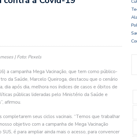
a contra a Covid-19
Cu
Te
Al
Pol
Sa
Co
meses | Foto: Pexels
 (16) a campanha Mega Vacinação, que tem como público-
stro da Saúde, Marcelo Queiroga, destacou que o cenário
, dia após dia, melhora nos índices de casos e óbitos de
líticas públicas lideradas pelo Ministério da Saúde e
, afirmou.
os completarem seus ciclos vacinais. “Temos que trabalhar
É nosso objetivo com a campanha de Mega Vacinação
do SUS, é para ampliar ainda mais o acesso, para convencer