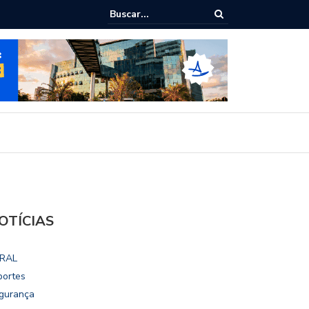
epudia revogação de visto de embaixadora nos EUA
OTÍCIAS
RAL
portes
gurança