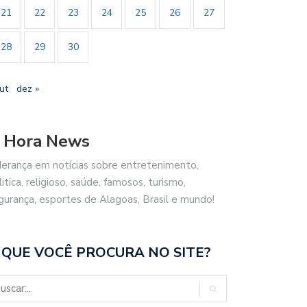
21
22
23
24
25
26
27
28
29
30
ut
dez »
 Hora News
derança em notícias sobre entretenimento,
litica, religioso, saúde, famosos, turismo,
gurança, esportes de Alagoas, Brasil e mundo!
 QUE VOCÊ PROCURA NO SITE?