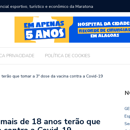
ncial esportivo, turístico e econômico da Maratona
Brasil r
ICA PRIVACIDADE
POLÍTICA DE COOKIES
 terão que tomar a 3ª dose da vacina contra a Covid-19
N
GE
Es
 mais de 18 anos terão que
Se