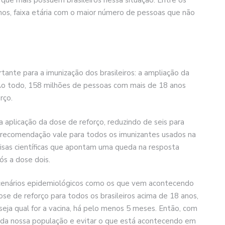
 que mais possuem brasileiros nessa situação. Entre os
anos, faixa etária com o maior número de pessoas que não
ante para a imunização dos brasileiros: a ampliação da
 Ao todo, 158 milhões de pessoas com mais de 18 anos
rço.
 aplicação da dose de reforço, reduzindo de seis para
 A recomendação vale para todos os imunizantes usados na
sas científicas que apontam uma queda na resposta
ós a dose dois.
 cenários epidemiológicos como os que vem acontecendo
se de reforço para todos os brasileiros acima de 18 anos,
ja qual for a vacina, há pelo menos 5 meses. Então, com
r da nossa população e evitar o que está acontecendo em