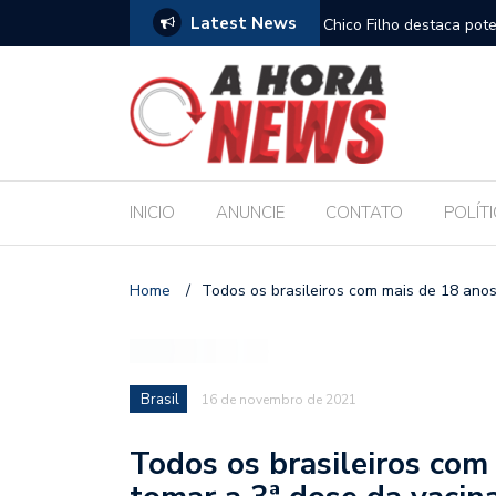
Latest News
es escolares e sanciona jornada de 30 horas
Chico Filho destaca pote
Internacional de Maceió
INICIO
ANUNCIE
CONTATO
POLÍT
Home
/
Todos os brasileiros com mais de 18 anos
Brasil
16 de novembro de 2021
Todos os brasileiros com