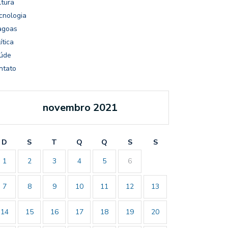
ltura
cnologia
agoas
ítica
úde
ntato
novembro 2021
D
S
T
Q
Q
S
S
1
2
3
4
5
6
7
8
9
10
11
12
13
14
15
16
17
18
19
20