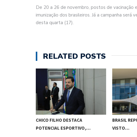
De 20 a 26 de novembro, postos de vacinação em
imunização dos brasileiros. Já a campanha será ve
desta quarta (17).
RELATED POSTS
O CUNHA
CHICO FILHO DESTACA
BRASIL REP
ES…
POTENCIAL ESPORTIVO,…
VISTO…