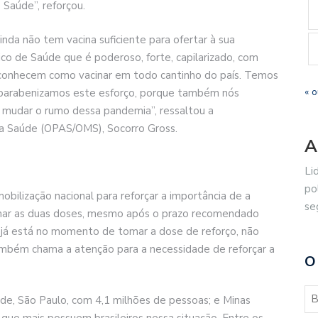
Saúde”, reforçou.
nda não tem vacina suficiente para ofertar à sua
co de Saúde que é poderoso, forte, capilarizado, com
e conhecem como vacinar em todo cantinho do país. Temos
« o
 parabenizamos este esforço, porque também nós
e mudar o rumo dessa pandemia”, ressaltou a
a Saúde (OPAS/OMS), Socorro Gross.
A
Li
po
bilização nacional para reforçar a importância de a
se
tomar as duas doses, mesmo após o prazo recomendado
m já está no momento de tomar a dose de reforço, não
mbém chama a atenção para a necessidade de reforçar a
O
e, São Paulo, com 4,1 milhões de pessoas; e Minas