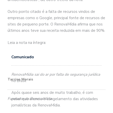
Outro ponto citado é a falta de recursos vindos de
empresas como o Google, principal fonte de recursos de
sites de pequeno porte. O RenovaMídia afirma que nos
últimos anos teve sua receita reduzida em mais de 90%.
Leia a nota na íntegra:
Comunicado
RenovaMídia sai do ar por falta de segurança jurídica
Tarciso Morais
no Brasil
Após quase seis anos de muito trabalho, é com
Fundador da RenovaMídia
pesar que anuncio o congelamento das atividades
jornalísticas da RenovaMídia.