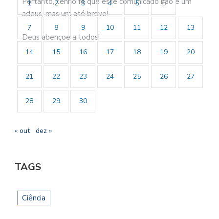
Portanto, tenho fé que este comunicado não é um
1
2
3
4
5
6
adeus, mas um até breve!
7
8
9
10
11
12
13
Deus abençoe a todos!
14
15
16
17
18
19
20
21
22
23
24
25
26
27
28
29
30
« out
dez »
TAGS
Ciência