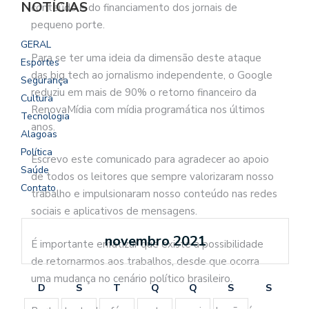
NOTÍCIAS
conteúdo e do financiamento dos jornais de
pequeno porte.
GERAL
Para se ter uma ideia da dimensão deste ataque
Esportes
das big tech ao jornalismo independente, o Google
Segurança
reduziu em mais de 90% o retorno financeiro da
Cultura
RenovaMídia com mídia programática nos últimos
Tecnologia
anos.
Alagoas
Política
Escrevo este comunicado para agradecer ao apoio
Saúde
de todos os leitores que sempre valorizaram nosso
Contato
trabalho e impulsionaram nosso conteúdo nas redes
sociais e aplicativos de mensagens.
novembro 2021
É importante enfatizar que existe a possibilidade
de retornarmos aos trabalhos, desde que ocorra
uma mudança no cenário político brasileiro.
D
S
T
Q
Q
S
S