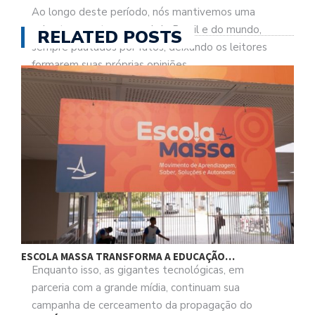
Ao longo deste período, nós mantivemos uma
cobertura em tempo real do Brasil e do mundo,
RELATED POSTS
sempre pautados por fatos, deixando os leitores
formarem suas próprias opiniões.
No entanto, infelizmente, não há mais segurança
jurídica no país para um jornal independente, sem
amarras políticas, manter suas atividades.
Além da perseguição por parte de parlamentares,
como ficou bem evidente na CPI da Pandemia,
temos um Supremo Tribunal Federal que ameaça
dia após dia a liberdade de expressão com medidas
autoritárias e antidemocráticas.
ESCOLA MASSA TRANSFORMA A EDUCAÇÃO…
C
Enquanto isso, as gigantes tecnológicas, em
parceria com a grande mídia, continuam sua
campanha de cerceamento da propagação do