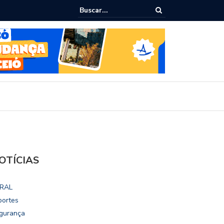
 escolares de Maceió reforçam compromisso com a Educação durante
OTÍCIAS
RAL
portes
gurança