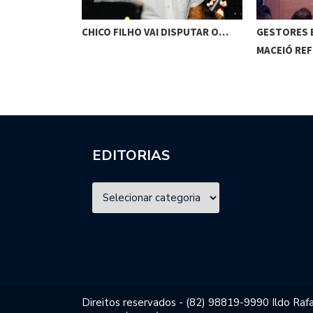
CAMELO
CHICO FILHO VAI DISPUTAR O…
GESTORES 
MACEIÓ RE
EDITORIAS
Direitos reservados - (82) 98819-9990 Ildo Rafa