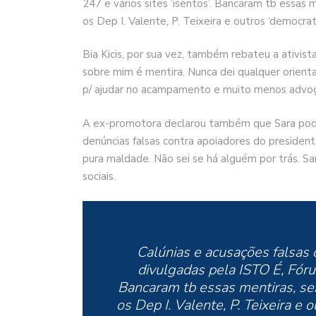
247 e vários sites ‘isentos’. Bancaram tb essas 
os Dep I. Valente, P. Teixeira e outros ‘democrat
Bia Kicis, por sua vez, também rebateu a ativist
sobre mim é mentira. Nunca dei qualquer orienta
p/ ajudar no acampamento e muito menos advog
A ex-promotora declarou também que Sara pode 
denúncias falsas contra apoiadores do president
pura maldade. Não sei se há alguém por trás. 
sociais.
Calúnias e acusações falsas 
divulgadas pela ISTO É, Fórum
Bancaram tb essas mentiras, se
os Dep I. Valente, P. Teixeira e 