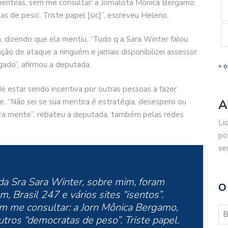
mentiras, sem me consultar: a Jornalista Mônica Bergamo,
as de peso’. Triste papel [sic]”, escreveu Heleno.
a, dizendo que ela mentiu. “Tudo q a Sara Winter falou
ção de ataque a ninguém e jamais disponibilizei assessor
ado”, afirmou a deputada.
« o
estar sendo incentiva por outras pessoas a fazer
e. “Não sei se sua mentira é estratégia, desespero ou
A
Sara mente”, rebateu a deputada, também pelas redes
Li
po
se
da Sra Sara Winter, sobre mim, foram
O
, Brasil 247 e vários sites “isentos”.
m me consultar: a Jorn Mônica Bergamo,
outros “democratas de peso”. Triste papel.