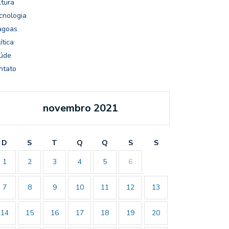
ltura
cnologia
agoas
ítica
úde
ntato
novembro 2021
D
S
T
Q
Q
S
S
1
2
3
4
5
6
7
8
9
10
11
12
13
14
15
16
17
18
19
20