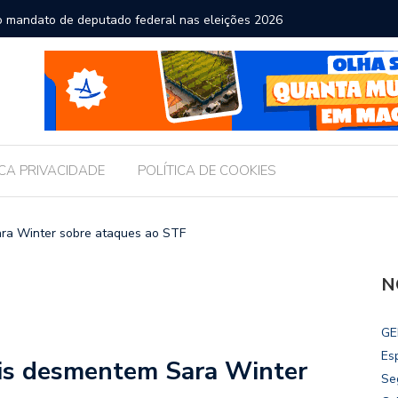
r o mandato de deputado federal nas eleições 2026
Gestores
ICA PRIVACIDADE
POLÍTICA DE COOKIES
ara Winter sobre ataques ao STF
N
GE
Es
cis desmentem Sara Winter
Se