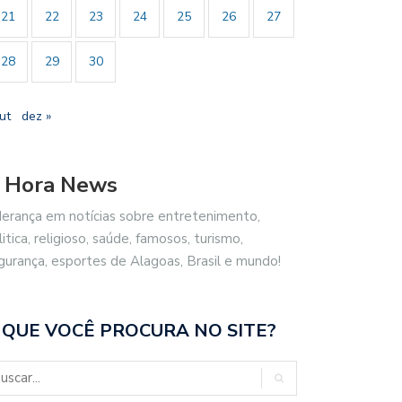
21
22
23
24
25
26
27
28
29
30
ut
dez »
 Hora News
derança em notícias sobre entretenimento,
litica, religioso, saúde, famosos, turismo,
gurança, esportes de Alagoas, Brasil e mundo!
 QUE VOCÊ PROCURA NO SITE?