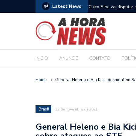
Latest News
nvenção que oficializa candidaturas de Renan
Chico Filho vai disputa
o Senado
INICIO
ANUNCIE
CONTATO
POLÍT
Home
/
General Heleno e Bia Kicis desmentem S
Brasil
22 de novembro de 2021
General Heleno e Bia Ki
sobre ataques ao STF