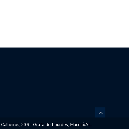
ARA DIALOGA COM UFAL E…
PREFEITO RODRIGO CUNHA
EMPOSSA GESTORES…
 Calheiros, 336 - Gruta de Lourdes, Maceió/AL.