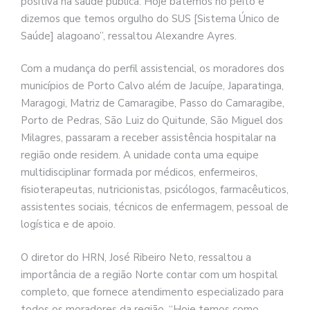
positiva na saúde pública. Hoje batemos no peito e
dizemos que temos orgulho do SUS [Sistema Único de
Saúde] alagoano”, ressaltou Alexandre Ayres.
Com a mudança do perfil assistencial, os moradores dos
municípios de Porto Calvo além de Jacuípe, Japaratinga,
Maragogi, Matriz de Camaragibe, Passo do Camaragibe,
Porto de Pedras, São Luiz do Quitunde, São Miguel dos
Milagres, passaram a receber assistência hospitalar na
região onde residem. A unidade conta uma equipe
multidisciplinar formada por médicos, enfermeiros,
fisioterapeutas, nutricionistas, psicólogos, farmacêuticos,
assistentes sociais, técnicos de enfermagem, pessoal de
logística e de apoio.
O diretor do HRN, José Ribeiro Neto, ressaltou a
importância de a região Norte contar com um hospital
completo, que fornece atendimento especializado para
todos os moradores da região. “Hoje temos como