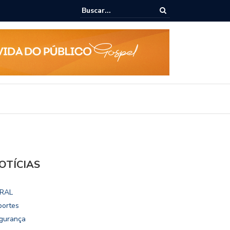
 escolares de Maceió reforçam compromisso com a Educação durante
OTÍCIAS
RAL
portes
gurança