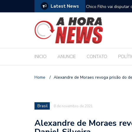
Latest News
nvenção que oficializa candidaturas de Renan
Chico Filho vai disputa
o Senado
INICIO
ANUNCIE
CONTATO
POLÍT
Home
/
Alexandre de Moraes revoga prisão do de
Brasil
8 de novembro de 2021
Alexandre de Moraes rev
Daniel Silveira