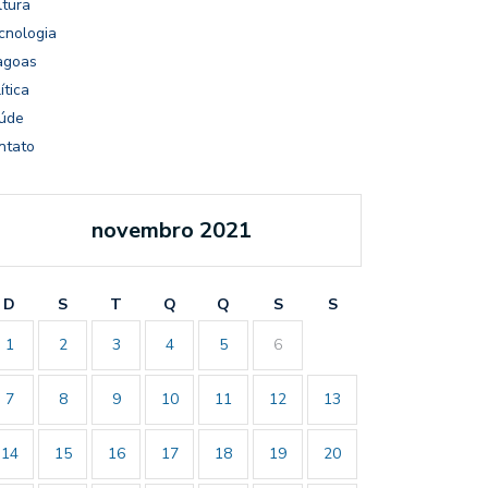
ltura
cnologia
agoas
ítica
úde
ntato
novembro 2021
D
S
T
Q
Q
S
S
1
2
3
4
5
6
7
8
9
10
11
12
13
14
15
16
17
18
19
20