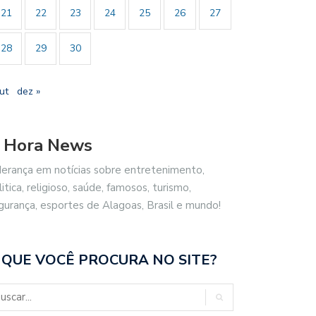
21
22
23
24
25
26
27
28
29
30
ut
dez »
 Hora News
derança em notícias sobre entretenimento,
litica, religioso, saúde, famosos, turismo,
gurança, esportes de Alagoas, Brasil e mundo!
 QUE VOCÊ PROCURA NO SITE?