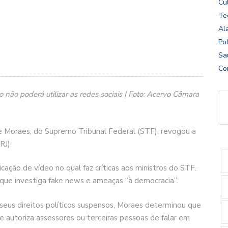
Cu
Te
Al
Pol
Sa
Co
ão poderá utilizar as redes sociais | Foto: Acervo Câmara
de Moraes, do Supremo Tribunal Federal (STF), revogou a
RJ).
icação de vídeo no qual faz críticas aos ministros do STF.
 que investiga fake news e ameaças “à democracia”.
seus direitos políticos suspensos, Moraes determinou que
ue autoriza assessores ou terceiras pessoas de falar em