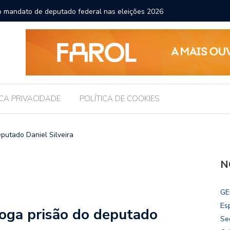
r o mandato de deputado federal nas eleições 2026
Gestores
ICA PRIVACIDADE
POLÍTICA DE COOKIES
putado Daniel Silveira
N
GE
Es
oga prisão do deputado
Se