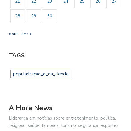
21
22
23
24
25
26
27
28
29
30
« out
dez »
TAGS
popularizacao_o_da_ciencia
A Hora News
Liderança em notícias sobre entretenimento, politica,
religioso, saúde, famosos, turismo, segurança, esportes